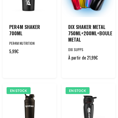
PER4M SHAKER
DIX SHAKER METAL
700ML
750ML+200ML+BOULE
METAL
PER4M NUTRITION
DIX SUPPS
5,99
€
À partir de
21,99
€
EN STOCK
EN STOCK