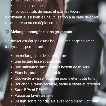
les pré-workouts
les acides aminés
les substituts de repas et gainers légers
Il convient aussi bien à une utilisation à la salle de sport
qu’au bureau ou en déplacement.
Mélange homogène sans grumeaux
Le shaker est équipé d’une boule de mélange en acier
inoxydable, permettant :
un mélange rapide et uniforme
une texture lisse et agréable
une utilisation simple, sans besoin de mixeur
Étanche, pratique et durable
Couvercle à visser étanche pour éviter toute fuite
Bouchon à rabat sécurisé, facile à ouvrir et refermer
Sans BPA ni DEHP
Passe au lave-vaisselle
Design sobre noir de jais avec logo blanc Optimum