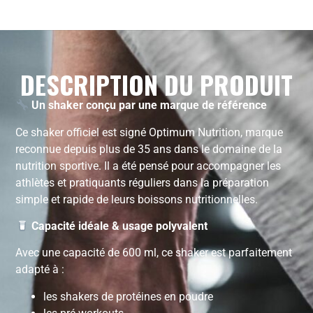
DESCRIPTION DU PRODUIT
Un shaker conçu par une marque de référence
Ce shaker officiel est signé Optimum Nutrition, marque
reconnue depuis plus de 35 ans dans le domaine de la
nutrition sportive. Il a été pensé pour accompagner les
athlètes et pratiquants réguliers dans la préparation
simple et rapide de leurs boissons nutritionnelles.
Capacité idéale & usage polyvalent
Avec une capacité de 600 ml, ce shaker est parfaitement
adapté à :
les shakers de protéines en poudre