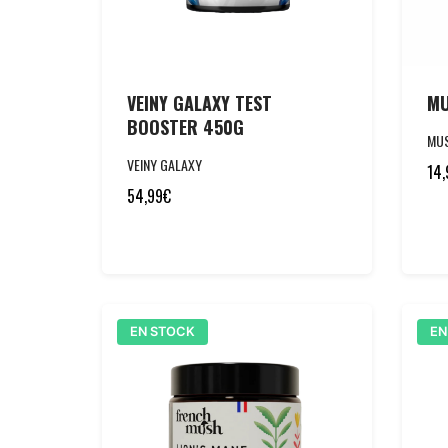
VEINY GALAXY TEST
MU
BOOSTER 450G
MU
VEINY GALAXY
14,
54,99
€
EN STOCK
EN