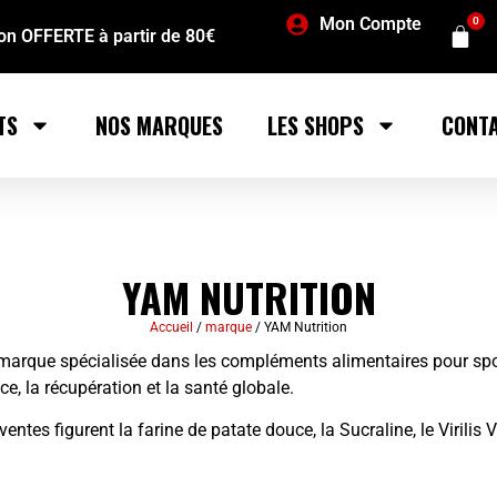
Mon Compte
0
son OFFERTE à partir de 80€
TS
NOS MARQUES
LES SHOPS
CONT
YAM NUTRITION
Accueil
/
marque
/ YAM Nutrition
marque spécialisée dans les compléments alimentaires pour spor
e, la récupération et la santé globale.
entes figurent la farine de patate douce, la Sucraline, le Virilis V