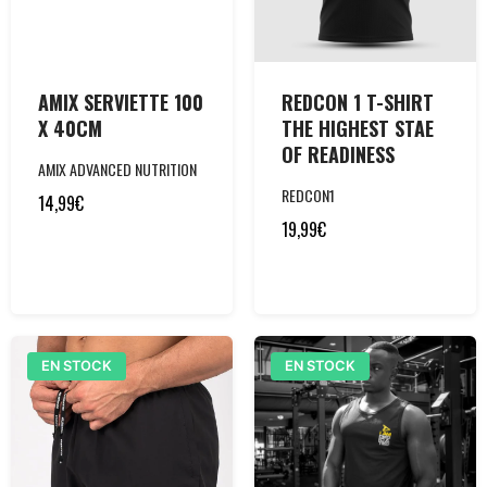
AMIX SERVIETTE 100
REDCON 1 T-SHIRT
X 40CM
THE HIGHEST STAE
OF READINESS
AMIX ADVANCED NUTRITION
REDCON1
14,99
€
19,99
€
EN STOCK
EN STOCK