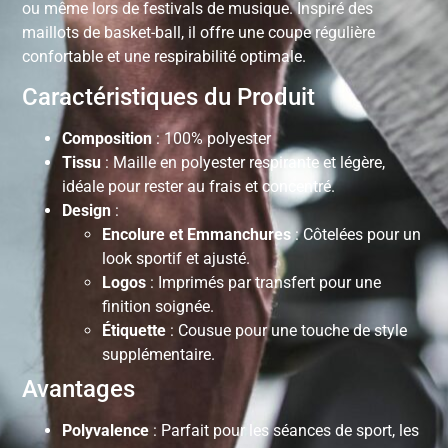
ou même lors de festivals de musique. Inspiré des
maillots de basket-ball, il offre une coupe régulière
confortable et une respirabilité optimale.
Caractéristiques du Produit
Composition
: 100% polyester
Tissu
: Maille en polyester respirante et légère,
idéale pour rester au frais et concentré.
Design
:
Encolure et Emmanchures
: Côtelées pour un
look sportif et ajusté.
Logos
: Imprimés par transfert pour une
finition soignée.
Étiquette
: Cousue pour une touche de style
supplémentaire.
Avantages
Polyvalence
: Parfait pour les séances de sport, les