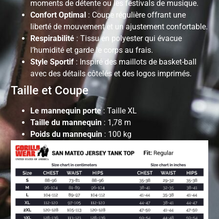
moments de détente ou les festivals de musique.
Confort Optimal
: Coupe régulière offrant une
liberté de mouvement et un ajustement confortable.
Respirabilité
: Tissu en polyester qui évacue
l’humidité et garde le corps au frais.
Style Sportif
: Inspiré des maillots de basket-ball
avec des détails côtelés et des logos imprimés.
Taille et Coupe
Le mannequin porte
: Taille XL
Taille du mannequin
: 1,78 m
Poids du mannequin
: 100 kg