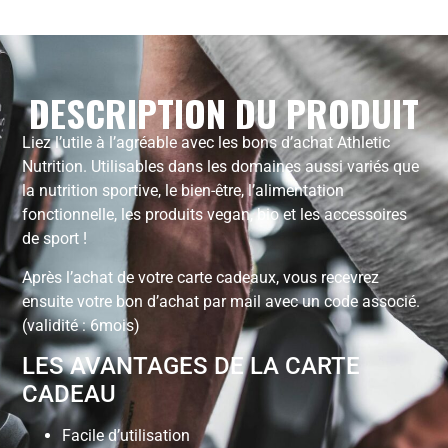
DESCRIPTION DU PRODUIT
Liez l’utile à l’agréable avec les bons d’achat Athletic
Nutrition. Utilisables dans les domaines aussi variés que
la nutrition sportive, le bien-être, l’alimentation
fonctionnelle, les produits vegan, bio et les accessoires
de sport !
Après l’achat de votre carte cadeaux, vous recevrez
ensuite votre bon d’achat par mail avec un code associé.
(validité : 6mois)
LES AVANTAGES DE LA CARTE
CADEAU
Facile d’utilisation