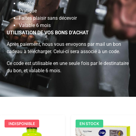
Simple
Pratique
Faites plaisir sans décevoir
Valable 6 mois
UTILISATION DE VOS BONS D’ACHAT
Après paiement, nous vous envoyons par mail un bon
cadeau à télécharger. Celui-ci sera associé à un code.
Ce code est utilisable en une seule fois par le destinataire
du bon, et valable 6 mois.
INDISPONIBLE
EN STOCK