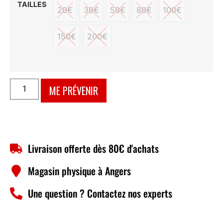
TAILLES
20€
30€
50€
80€
100€
20€
30€
50€
80€
100€
150€
200€
150€
200€
ME PRÉVENIR
Livraison offerte dès 80€ d'achats
Magasin physique à Angers
Une question ? Contactez nos experts