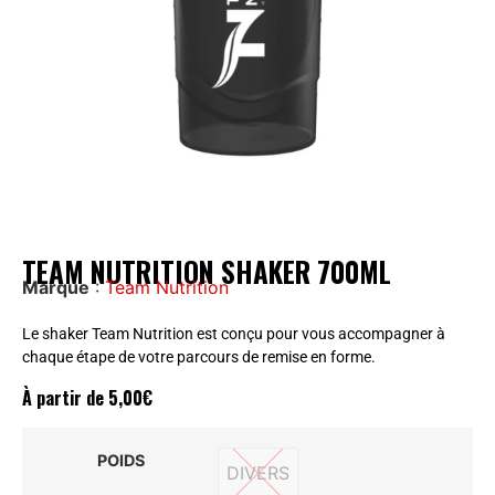
TEAM NUTRITION SHAKER 700ML
Marque
:
Team Nutrition
Le shaker Team Nutrition est conçu pour vous accompagner à
chaque étape de votre parcours de remise en forme.
À partir de
5,00
€
POIDS
DIVERS
DIVERS