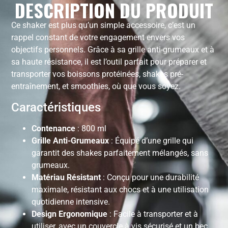
DESCRIPTION DU PRODUIT
Ce shaker est plus qu’un simple accessoire, c’est un
rappel constant de votre engagement envers vos
objectifs personnels. Grâce à sa grille anti-grumeaux et à
sa haute résistance, il est l’outil parfait pour préparer et
transporter vos boissons protéinées, shakes pré-
entraînement, et smoothies, où que vous soyez.
Caractéristiques
Contenance
: 800 ml
Grille Anti-Grumeaux
: Équipé d’une grille qui
garantit des shakes parfaitement mélangés, sans
grumeaux.
Matériau Résistant
: Conçu pour une durabilité
maximale, résistant aux chocs et à une utilisation
quotidienne intensive.
Design Ergonomique
: Facile à transporter et à
utiliser, avec un couvercle à vis sécurisé et un bec