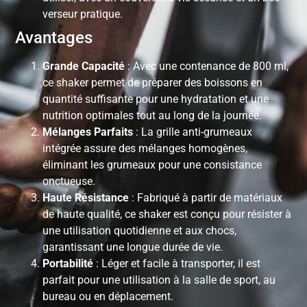
verseur pratique.
Avantages
Grande Capacité
: Avec une contenance de 800 ml,
ce shaker permet de préparer des boissons en
quantité suffisante pour une hydratation et une
nutrition optimales tout au long de la journée.
Mélanges Parfaits
: La grille anti-grumeaux
intégrée assure des mélanges homogènes,
éliminant les grumeaux pour une consistance
onctueuse.
Haute Résistance
: Fabriqué à partir de matériaux
de haute qualité, ce shaker est conçu pour résister à
une utilisation quotidienne et aux chocs,
garantissant une longue durée de vie.
Portabilité
: Léger et facile à transporter, il est
parfait pour une utilisation à la salle de sport, au
bureau ou en déplacement.