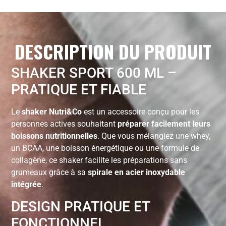
DESCRIPTION DU PRODUIT
SHAKER SPORT 600 ML –
PRATIQUE ET FIABLE
Le
shaker Nutri&Co
est un accessoire conçu pour les
personnes actives souhaitant
préparer facilement leurs
boissons nutritionnelles
. Que vous mélangiez une whey,
un BCAA, une boisson énergétique ou une formule de
collagène, ce shaker facilite les préparations sans
grumeaux grâce à sa
spirale en acier inoxydable
intégrée
.
DESIGN PRATIQUE ET
FONCTIONNEL