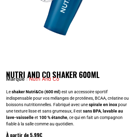
NUTRI AND CO SHAKER 600ML
Marque
:
Nutri And Co
Le
shaker Nutri&Co (600 ml)
est un accessoire sportif
indispensable pour vos mélanges de protéines, BCAA, créatine ou
boissons nutritionnelles. Fabriqué avec une
spirale en inox
pour
une texture lisse et sans grumeaux, il est
sans BPA
,
lavable au
lave-vaisselle
et
100 % étanche
, ce qui en fait un compagnon
fiable à la salle comme au quotidien.
À partir de
5,99
€