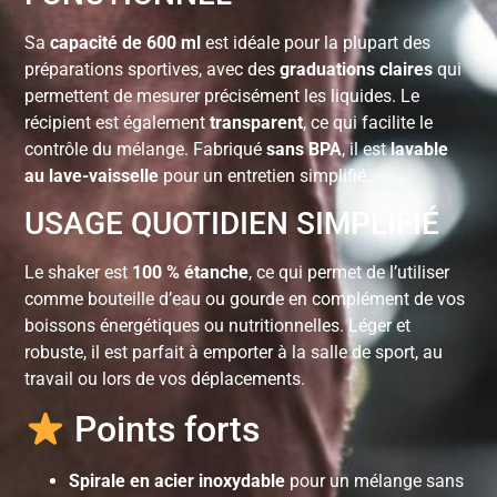
Sa
capacité de 600 ml
est idéale pour la plupart des
préparations sportives, avec des
graduations claires
qui
permettent de mesurer précisément les liquides. Le
récipient est également
transparent
, ce qui facilite le
contrôle du mélange. Fabriqué
sans BPA
, il est
lavable
au lave-vaisselle
pour un entretien simplifié.
USAGE QUOTIDIEN SIMPLIFIÉ
Le shaker est
100 % étanche
, ce qui permet de l’utiliser
comme bouteille d’eau ou gourde en complément de vos
boissons énergétiques ou nutritionnelles. Léger et
robuste, il est parfait à emporter à la salle de sport, au
travail ou lors de vos déplacements.
Points forts
Spirale en acier inoxydable
pour un mélange sans