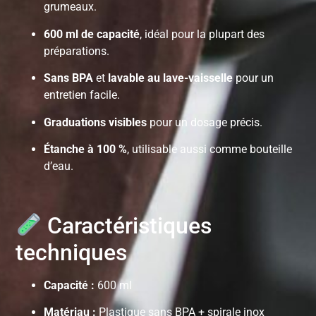
grumeaux.
600 ml de capacité
, idéal pour la plupart des
préparations.
Sans BPA
et
lavable au lave-vaisselle
pour un
entretien facile.
Graduations visibles
pour un dosage précis.
Étanche à 100 %
, utilisable aussi comme bouteille
d’eau.
Caractéristiques
techniques
Capacité :
600 ml
Matériau :
Plastique sans BPA + spirale inox