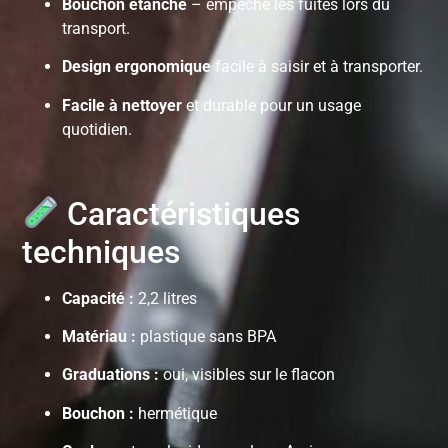
Bouchon étanche
– empêche les fuites lors du
transport.
Design ergonomique
facile à saisir et à transporter.
Facile à nettoyer
et durable pour un usage
quotidien.
Caractéristiques
techniques
Capacité :
2,2 litres
Matériau :
plastique sans BPA
Graduations :
oui, visibles sur le flacon
Bouchon :
hermétique