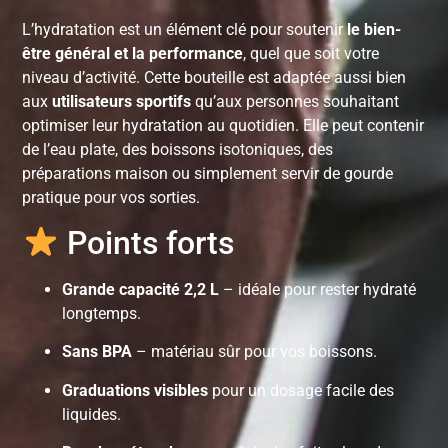
L’hydratation est un élément clé pour soutenir
le bien-
être général et la performance
, quel que soit votre
niveau d’activité. Cette bouteille est adaptée aussi bien
aux
utilisateurs sportifs
qu’aux personnes souhaitant
optimiser leur hydratation au quotidien. Elle peut contenir
de l’eau plate, des boissons isotoniques, des
préparations maison ou simplement servir de gourde
pratique pour vos sorties.
Points forts
Grande capacité 2,2 L
– idéale pour rester hydraté
longtemps.
Sans BPA
– matériau sûr pour vos boissons.
Graduations visibles
pour un dosage facile des
liquides.