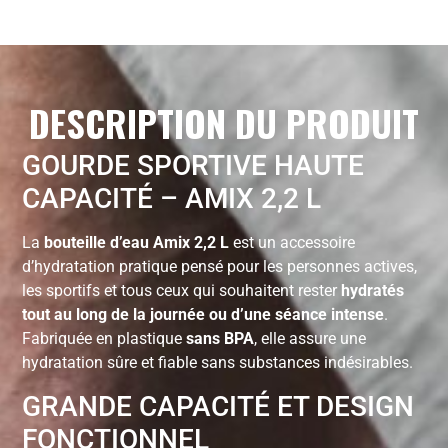
DESCRIPTION DU PRODUIT
GOURDE SPORTIVE HAUTE
CAPACITÉ – AMIX 2,2 L
La
bouteille d’eau Amix 2,2 L
est un accessoire
d’hydratation pratique pensé pour les personnes actives,
les sportifs et tous ceux qui souhaitent rester
hydratés
tout au long de la journée ou d’une séance intense
.
Fabriquée en plastique
sans BPA
, elle assure une
hydratation sûre et fiable sans substances indésirables.
GRANDE CAPACITÉ ET DESIGN
FONCTIONNEL