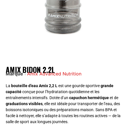
AMIX BIDON 2.2L
Marque
:
Amix Advanced Nutrition
La
bouteille d’eau Amix 2,2 L
est une gourde sportive
grande
capacité
conçue pour l’hydratation quotidienne et les
entraînements intensifs. Dotée d’un
capuchon hermétique
et de
graduations visibles
, elle est idéale pour transporter de l’eau, des
boissons isotoniques ou des préparations maison. Sans BPA et
facile à nettoyer, elle s’adapte à toutes les routines actives — de la
salle de sport aux longues journées.