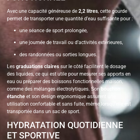
Avec une capacité généreuse de
2,2 litres
, cette gourde
permet de transporter une quantité d’eau suffisante pour :
une séance de sport prolongée,
une journée de travail ou d’activités extérieures,
des randonnées ou sorties longues.
Les
graduations claires
sur le côté facilitent le dosage
des liquides, ce qui est utile pour mesurer ses apports en
eau ou préparer des boissons fonctionnelles maison,
comme des mélanges électrolytiques. Son
bouchon
étanche
et son design ergonomique assurent une
utilisation confortable et sans fuite, même lorsqu’elle est
transportée dans un sac de sport.
HYDRATATION QUOTIDIENNE
ET SPORTIVE