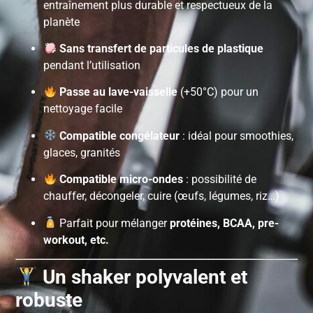
entraînement plus durable et respectueux de la
planète
Sans transfert de particules de plastique
pendant l’utilisation
Passe au lave-vaisselle
(+50°C) pour un
nettoyage facile
Compatible congélateur
: idéal pour smoothies,
glaces, granités
Compatible micro-ondes
: possibilité de
chauffer, décongeler, cuire (œufs, légumes, riz…)
Parfait pour mélanger
protéines, BCAA, pre-
workout, etc.
Un shaker polyvalent et
robuste