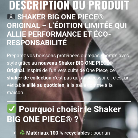
DESCRIPTION DU PRODUIT
SHAKER BIG ONE PIECE®
ORIGINAL – L’ÉDITION LIMITÉE QUI
ALLIE PERFORMANCE ET ÉCO-
RESPONSABILITÉ
Préparez vos boissons protéinées ou repas sportifs avec
style grâce au
nouveau Shaker BIG ONE PIECE®
Original
. Inspiré de l’univers culte de One Piece, ce
shaker de collection
n’est pas qu’un accessoire : c’est un
véritable
allié au quotidien
, à la salle comme à la
maison.
Pourquoi choisir le Shaker
BIG ONE PIECE® ?
Matériaux 100 % recyclables
: pour un