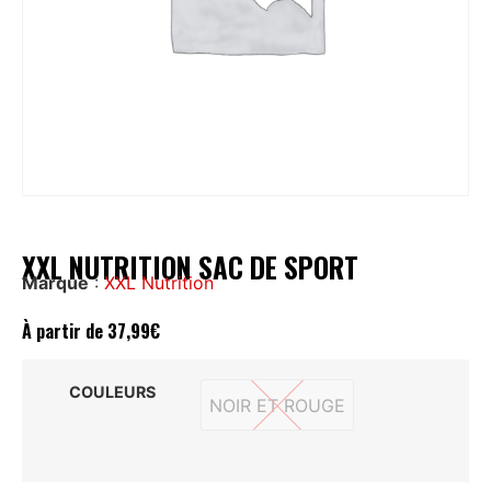
XXL NUTRITION SAC DE SPORT
Marque
:
XXL Nutrition
À partir de
37,99
€
COULEURS
NOIR ET ROUGE
NOIR ET ROUGE