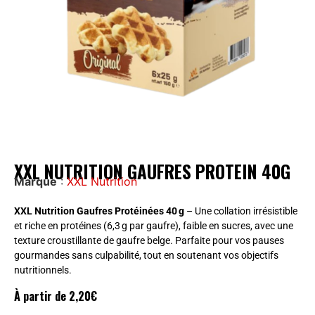
XXL NUTRITION GAUFRES PROTEIN 40G
Marque
:
XXL Nutrition
XXL Nutrition Gaufres Protéinées 40 g
– Une collation irrésistible
et riche en protéines (6,3 g par gaufre), faible en sucres, avec une
texture croustillante de gaufre belge. Parfaite pour vos pauses
gourmandes sans culpabilité, tout en soutenant vos objectifs
nutritionnels.
À partir de
2,20
€