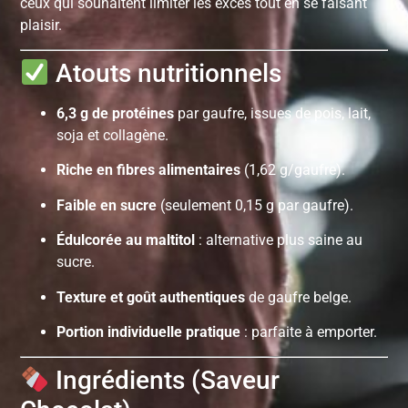
ceux qui souhaitent limiter les excès tout en se faisant
plaisir.
Atouts nutritionnels
6,3 g de protéines
par gaufre, issues de pois, lait,
soja et collagène.
Riche en fibres alimentaires
(1,62 g/gaufre).
Faible en sucre
(seulement 0,15 g par gaufre).
Édulcorée au maltitol
: alternative plus saine au
sucre.
Texture et goût authentiques
de gaufre belge.
Portion individuelle pratique
: parfaite à emporter.
Ingrédients (Saveur