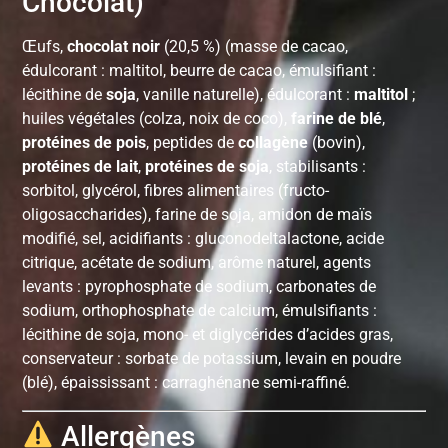
Chocolat)
Œufs,
chocolat noir
(20,5 %) (masse de cacao,
édulcorant : maltitol, beurre de cacao, émulsifiant :
lécithine de
soja
, vanille naturelle), édulcorant :
maltitol
;
huiles végétales (colza, noix de coco),
farine de blé
,
protéines de pois
, peptides de
collagène
(bovin),
protéines de lait
,
protéines de soja
, stabilisants :
sorbitol, glycérol, fibres alimentaires (fructo-
oligosaccharides), farine de soja, amidon de maïs
modifié, sel, acidifiants : gluconodeltalactone, acide
citrique, acétate de sodium, arôme naturel, agents
levants : pyrophosphate de sodium, carbonates de
sodium, orthophosphate de calcium, émulsifiants :
lécithine de soja, mono- et diglycérides d’acides gras,
conservateur : sorbate de potassium, levain en poudre
(blé), épaississant : carraghénane semi-raffiné.
Allergènes