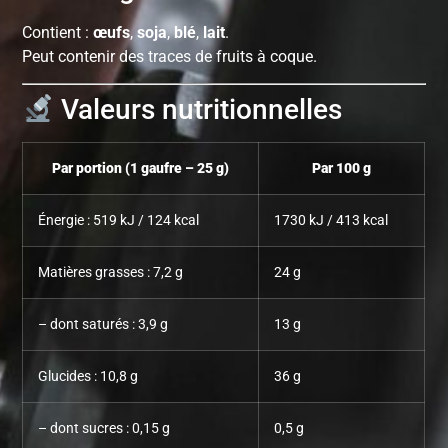
Contient :
œufs
,
soja
,
blé
,
lait
.
Peut contenir des traces de fruits à coque.
Valeurs nutritionnelles
Par portion (1 gaufre – 25 g)
Par 100 g
Énergie : 519 kJ / 124 kcal
1730 kJ / 413 kcal
Matières grasses : 7,2 g
24 g
– dont saturés : 3,9 g
13 g
Glucides : 10,8 g
36 g
– dont sucres : 0,15 g
0,5 g