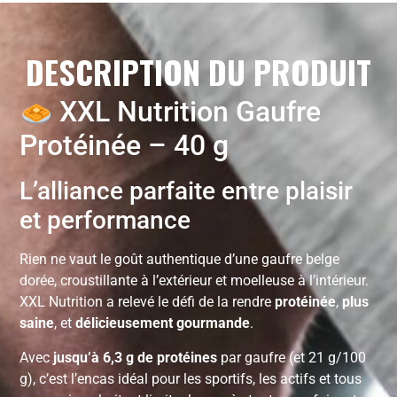
DESCRIPTION DU PRODUIT
XXL Nutrition Gaufre
Protéinée – 40 g
L’alliance parfaite entre plaisir
et performance
Rien ne vaut le goût authentique d’une gaufre belge
dorée, croustillante à l’extérieur et moelleuse à l’intérieur.
XXL Nutrition a relevé le défi de la rendre
protéinée
,
plus
saine
, et
délicieusement gourmande
.
Avec
jusqu’à 6,3 g de protéines
par gaufre (et 21 g/100
g), c’est l’encas idéal pour les sportifs, les actifs et tous