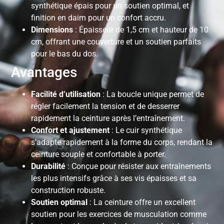
synthétique épais pour un soutien optimal, et
finition en daim pour un confort accru.
Dimensions
: Épaisseur de 1,5 cm et hauteur de 10
cm, offrant une couverture et un soutien parfaits
pour le bas du dos.
Avantages
Facilité d’utilisation
: La boucle unique permet de
régler facilement la tension et de desserrer
rapidement la ceinture après l’entraînement.
Confort et ajustement
: Le cuir synthétique
s’adapte rapidement à la forme du corps, rendant la
ceinture souple et confortable à porter.
Durabilité
: Conçue pour résister aux entraînements
les plus intensifs grâce à ses vis épaisses et sa
construction robuste.
Soutien optimal
: La ceinture offre un excellent
soutien pour les exercices de musculation comme