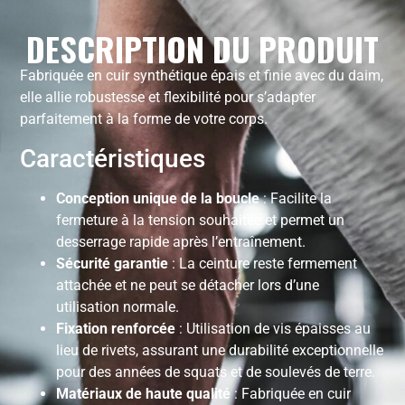
DESCRIPTION DU PRODUIT
Fabriquée en cuir synthétique épais et finie avec du daim,
elle allie robustesse et flexibilité pour s’adapter
parfaitement à la forme de votre corps.
Caractéristiques
Conception unique de la boucle
: Facilite la
fermeture à la tension souhaitée et permet un
desserrage rapide après l’entraînement.
Sécurité garantie
: La ceinture reste fermement
attachée et ne peut se détacher lors d’une
utilisation normale.
Fixation renforcée
: Utilisation de vis épaisses au
lieu de rivets, assurant une durabilité exceptionnelle
pour des années de squats et de soulevés de terre.
Matériaux de haute qualité
: Fabriquée en cuir