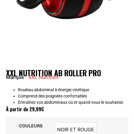
XXL NUTRITION AB ROLLER PRO
Marque
:
XXL Nutrition
Rouleau abdominal à énergie cinétique
Comprend des poignées confortables
Entraînez vos abdominaux où et quand vous le souhaitez
À partir de
29,99
€
COULEURS
NOIR ET ROUGE
NOIR ET ROUGE