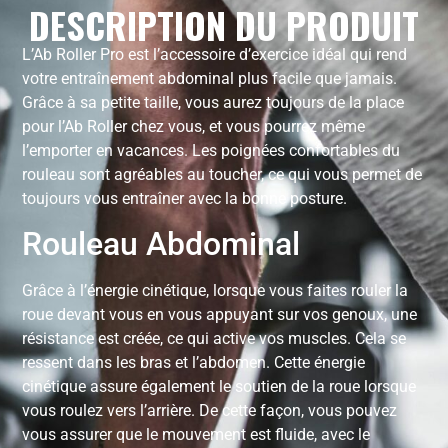
DESCRIPTION DU PRODUIT
L’Ab Roller Pro est l’accessoire d’exercice idéal qui rend
votre entraînement abdominal plus facile que jamais.
Grâce à sa petite taille, vous aurez toujours de la place
pour l’Ab Roller chez vous, et vous pourrez même
l’emporter en vacances. Les poignées confortables du
rouleau sont agréables au toucher, ce qui vous permet de
toujours vous entraîner avec la bonne posture.
Rouleau Abdominal
Grâce à l’énergie cinétique, lorsque vous faites rouler la
roue devant vous en vous appuyant sur vos genoux, une
résistance est créée, ce qui active vos muscles. Cela se
ressent dans les bras et l’abdomen. Cette énergie
cinétique assure également le soutien de la roue lorsque
vous roulez vers l’arrière. De cette façon, vous pouvez
vous assurer que le mouvement est fluide, avec le