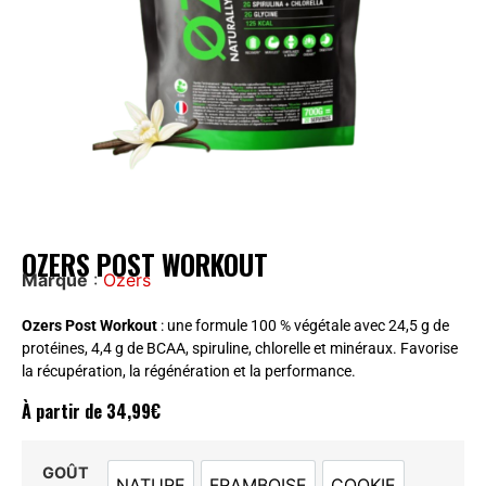
OZERS POST WORKOUT
Marque
:
Ozers
Ozers Post Workout
: une formule 100 % végétale avec 24,5 g de
protéines, 4,4 g de BCAA, spiruline, chlorelle et minéraux. Favorise
la récupération, la régénération et la performance.
À partir de
34,99
€
GOÛT
NATURE
FRAMBOISE
COOKIE