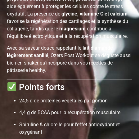
aide également à protéger les cellules contre le stress
oxydatif. La présence de
glycine, vitamine C et calcium
favorise la régénération des cartilages et la synthèse du
collagène, tandis que le
magnésium
contribue à
l’équilibre électrolytique et à la récupération musculaire.
Avec sa saveur douce rappelant le
lait d’amande
légèrement vanillé
, Ozers Post Workout se déguste aussi
bien en shaker qu’incorporé dans vos recettes de
pâtisserie healthy.
Points forts
24,5 g de protéines végétales par portion
4,4 g de BCAA pour la récupération musculaire
Spiruline & chlorelle pour l’effet antioxydant et
oxygénant