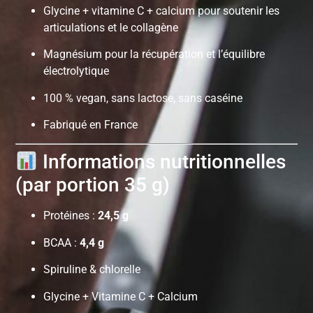
Glycine + vitamine C + calcium pour soutenir les
articulations et le collagène
Magnésium pour la récupération et l’équilibre
électrolytique
100 % vegan, sans lactose, sans caséine
Fabriqué en France
Informations nutritionnelles
(par portion 35 g)
Protéines :
24,5 g
BCAA :
4,4 g
Spiruline & chlorelle
Glycine + Vitamine C + Calcium