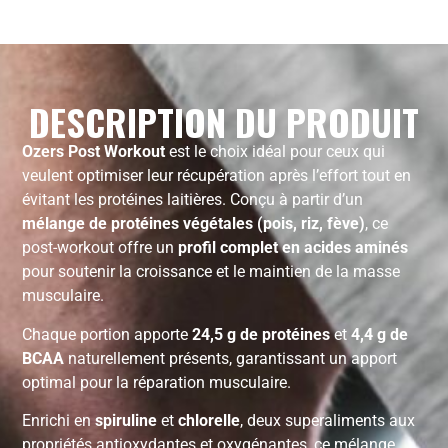
DESCRIPTION DU PRODUIT
Ozers Post Workout
est le choix idéal pour ceux qui
veulent optimiser leur récupération après l’effort tout en
évitant les protéines laitières. Conçu à partir d’un
mélange de protéines végétales (pois, riz, fève)
, ce
post-workout offre un
profil complet en acides aminés
pour soutenir la croissance et le maintien de la masse
musculaire.
Chaque portion apporte
24,5 g de protéines
et
4,4 g de
BCAA
naturellement présents, garantissant un apport
optimal pour la réparation musculaire.
Enrichi en
spiruline
et
chlorelle
, deux superaliments aux
propriétés antioxydantes et oxygénantes, ce mélange