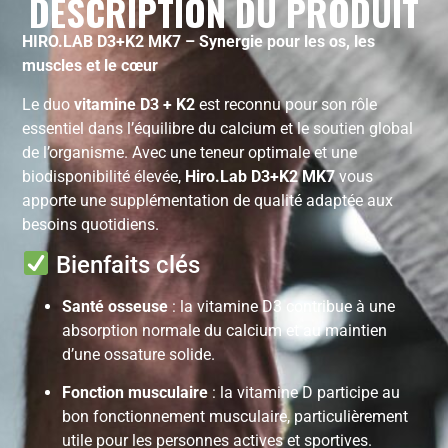
DESCRIPTION DU PRODUIT
HIRO.LAB D3+K2 MK7 – Synergie pour les os, les
muscles et le cœur
Le duo
vitamine D3 + K2
est reconnu pour son rôle
essentiel dans l’équilibre du calcium et le soutien global
de l’organisme. Avec une teneur optimale et une
biodisponibilité élevée,
Hiro.Lab D3+K2 MK7
vous
apporte une supplémentation de qualité adaptée aux
besoins quotidiens.
Bienfaits clés
Santé osseuse
: la vitamine D3 contribue à une
absorption normale du calcium et au maintien
d’une ossature solide.
Fonction musculaire
: la vitamine D participe au
bon fonctionnement musculaire, particulièrement
utile pour les personnes actives et sportives.