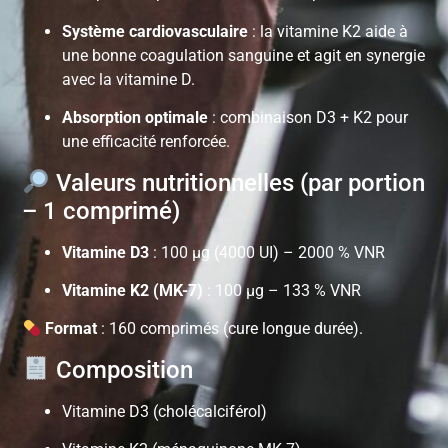
Système cardiovasculaire
: la vitamine K2 aide à
une bonne coagulation sanguine et agit en synergie
avec la vitamine D.
Absorption optimale
: combinaison D3 + K2 pour
une efficacité renforcée.
Valeurs nutritionnelles (par portion
– 1 comprimé)
Vitamine D3
: 100 µg (4000 UI) – 2000 % VNR
Vitamine K2 (MK-7)
: 100 µg – 133 % VNR
Format
: 160 comprimés (cure longue durée).
Composition
Vitamine D3 (cholécalciférol)