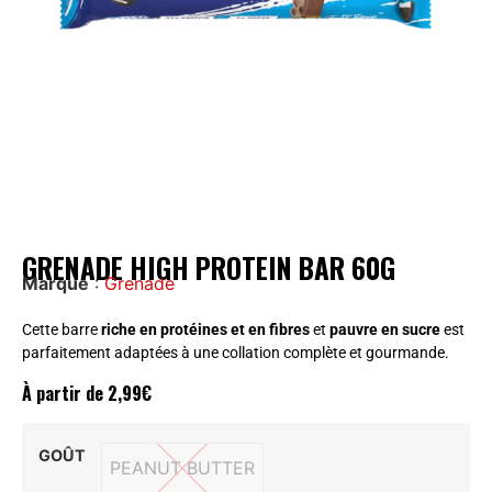
GRENADE HIGH PROTEIN BAR 60G
Marque
:
Grenade
Cette barre
riche en protéines et en fibres
et
pauvre en sucre
est
parfaitement adaptées à une collation complète et gourmande.
À partir de
2,99
€
GOÛT
PEANUT BUTTER
PEANUT BUTTER