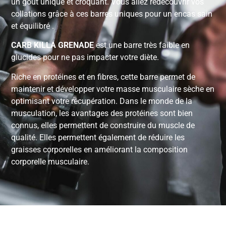
un goût unique et croquant. Vous allez redécouvrir vos
collations grâce à ces barres uniques pour un encas sain
et équilibré .
CARB KILLA GRENADE
est une barre très faible en
glucides pour ne pas impacter votre diète.
Riche en protéines et en fibres, cette barre permet de
maintenir et développer votre masse musculaire sèche en
optimisant votre récupération. Dans le monde de la
musculation, les avantages des protéines sont bien
connus, elles permettent de construire du muscle de
qualité. Elles permettent également de réduire les
graisses corporelles en améliorant la composition
corporelle musculaire.