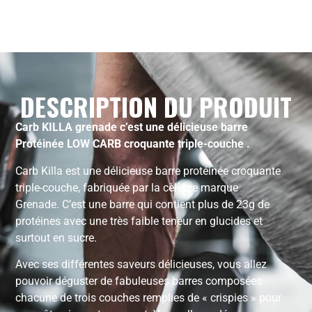
DESCRIPTION DU PRODUIT
Carb KILLA grenade c’est une délicieuse barre
Protéinée LOW CARB croquante triple-couche .
Carb Killa est une délicieuse barre protéinée croquante
triple-couche, fabriquée par la cèlèbre marque
Grenade. C’est une barre qui contient plus de 23g de
protéines avec une très faible teneur en glucides et
surtout en sucre.
Avec ses différentes saveurs délicieuses, vous allez
pouvoir déguster de fabuleuses barres composées
chacune de trois couches remplies de « crispies » pour