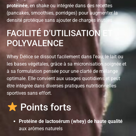
protéinée
, en shake ou intégrée dans des recettes
(pancakes, smoothies, porridges) pour augmenter la
densité protéique sans ajouter de charges inutiles.
FACILITÉ D’UTILISATION ET
POLYVALENCE
Whey Délice se dissout facilement dans l’eau, le lait ou
les bases végétales, grâce à sa micronisation soignée et
à sa formulation pensée pour une clarté de mélange
optimale. Elle convient aux usages quotidiens et peut
être intégrée dans diverses pratiques nutritionnelles
sportives sans effort.
Points forts
Protéine de lactosérum (whey) de haute qualité
aux arômes naturels