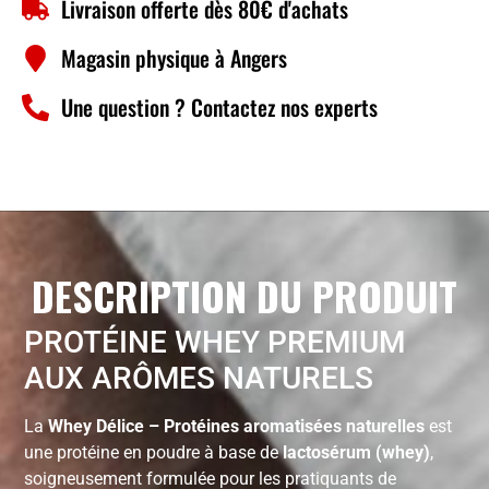
Livraison offerte dès 80€ d'achats
Magasin physique à Angers
Une question ? Contactez nos experts
DESCRIPTION DU PRODUIT
PROTÉINE WHEY PREMIUM
AUX ARÔMES NATURELS
La
Whey Délice – Protéines aromatisées naturelles
est
une protéine en poudre à base de
lactosérum (whey)
,
soigneusement formulée pour les pratiquants de