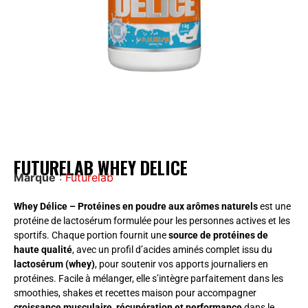
FUTURELAB WHEY DELICE
Marque
:
Futurelab
Whey Délice – Protéines en poudre aux arômes naturels
est une
protéine de lactosérum formulée pour les personnes actives et les
sportifs. Chaque portion fournit une
source de protéines de
haute qualité
, avec un profil d’acides aminés complet issu du
lactosérum (whey)
, pour soutenir vos apports journaliers en
protéines. Facile à mélanger, elle s’intègre parfaitement dans les
smoothies, shakes et recettes maison pour accompagner
croissance musculaire, récupération et performance
dans le