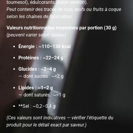
tournesol), édulcorants (selon version).
Peut contenir des traces de soja, œufs ou fruits à coque
selon les chaînes de fabrication.
Valeurs nutritionnelles moyennes par portion (30 g)
(peuvent varier selon saveur)
:
Énergie : ~110–130 kcal
Protéines : ~22–24 g
Glucides : ~2–4 g
— dont sucres : ~<2 g
Lipides : ~1–2 g
— dont saturés : ~<1 g
**Sel : ~0,2–0,4 g
(Ces valeurs sont indicatives — vérifier l’étiquette du
produit pour le détail exact par saveur.)