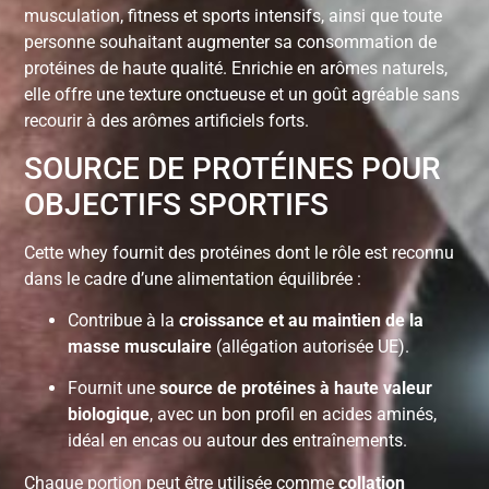
musculation, fitness et sports intensifs, ainsi que toute
personne souhaitant augmenter sa consommation de
protéines de haute qualité. Enrichie en arômes naturels,
elle offre une texture onctueuse et un goût agréable sans
recourir à des arômes artificiels forts.
SOURCE DE PROTÉINES POUR
OBJECTIFS SPORTIFS
Cette whey fournit des protéines dont le rôle est reconnu
dans le cadre d’une alimentation équilibrée :
Contribue à la
croissance et au maintien de la
masse musculaire
(allégation autorisée UE).
Fournit une
source de protéines à haute valeur
biologique
, avec un bon profil en acides aminés,
idéal en encas ou autour des entraînements.
Chaque portion peut être utilisée comme
collation