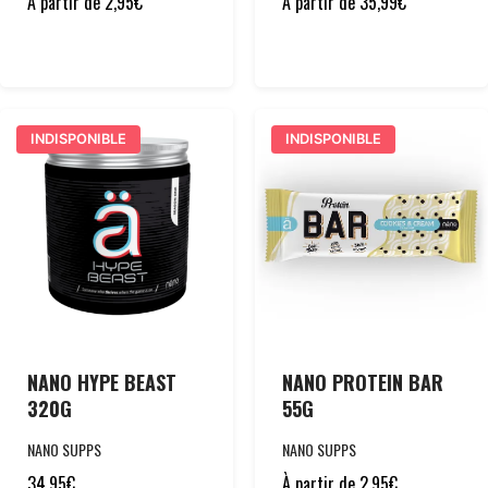
À partir de
2,95
€
À partir de
35,99
€
INDISPONIBLE
INDISPONIBLE
NANO HYPE BEAST
NANO PROTEIN BAR
320G
55G
NANO SUPPS
NANO SUPPS
34,95
€
À partir de
2,95
€