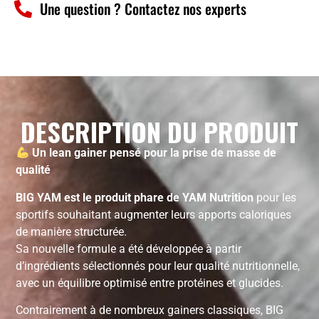
Une question ? Contactez nos experts
DESCRIPTION DU PRODUIT
Un lean gainer pensé pour la prise de masse de
qualité
BIG YAM est le produit phare de YAM Nutrition
pour les
sportifs souhaitant augmenter leurs apports caloriques
de manière structurée.
Sa nouvelle formule a été développée à partir
d’ingrédients sélectionnés pour leur qualité nutritionnelle,
avec un équilibre optimisé entre protéines et glucides.
Contrairement à de nombreux gainers classiques, BIG