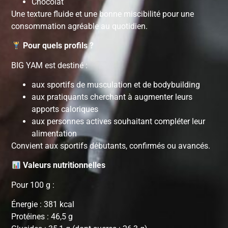
Chocolat
Une texture fluide et une bonne miscibilité pour une
consommation agréable au quotidien.
Pour quels profils ?
BIG YAM est destiné :
aux sportifs de musculation et de bodybuilding
aux pratiquants cherchant à augmenter leurs
apports caloriques
aux personnes actives souhaitant compléter leur
alimentation
Convient aux sportifs débutants, confirmés ou avancés.
Valeurs nutritionnelles
Pour 100 g :
Énergie : 381 kcal
Protéines : 46,5 g