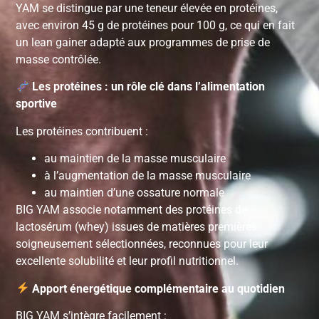
YAM se distingue par une teneur élevée en protéines,
avec environ 45 g de protéines pour 100 g, ce qui en fait
un lean gainer adapté aux programmes de prise de
masse contrôlée.
Les protéines : un rôle clé dans l’alimentation
sportive
Les protéines contribuent :
au maintien de la masse musculaire
à l’augmentation de la masse musculaire
au maintien d’une ossature normale
BIG YAM associe notamment des protéines de
lactosérum (whey) issues de matières premières
soigneusement sélectionnées, reconnues pour leur
excellente solubilité et leur profil nutritionnel.
Apport énergétique complémentaire au quotidien
BIG YAM s’intègre facilement :