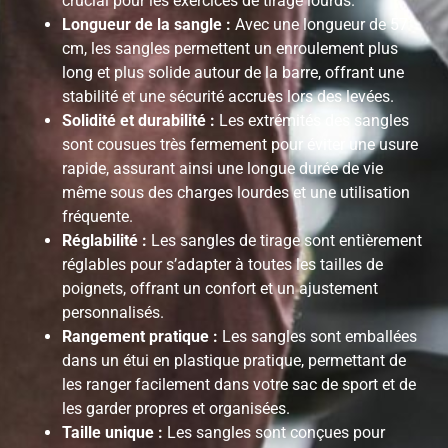
crucial pour les exercices de tirage lourds.
Longueur de la sangle :
Avec une longueur de 57
cm, les sangles permettent un enroulement plus
long et plus solide autour de la barre, offrant une
stabilité et une sécurité accrues lors des levées.
Solidité et durabilité :
Les extrémités des sangles
sont cousues très fermement pour éviter une usure
rapide, assurant ainsi une longue durée de vie
même sous des charges lourdes et une utilisation
fréquente.
Réglabilité :
Les sangles de tirage sont entièrement
réglables pour s’adapter à toutes les tailles de
poignets, offrant un confort et un ajustement
personnalisés.
Rangement pratique :
Les sangles sont emballées
dans un étui en plastique pratique, permettant de
les ranger facilement dans votre sac de sport et de
les garder propres et organisées.
Taille unique :
Les sangles sont conçues pour