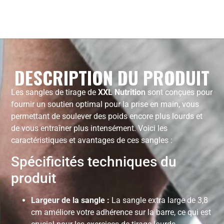
DESCRIPTION DU PRODUIT
Les sangles de tirage de
XXL Nutrition
sont conçues pour
fournir un soutien optimal pour la prise en main, vous
permettant de soulever des poids encore plus lourds et
de vous entraîner plus intensément. Voici les
caractéristiques et avantages de ces sangles :
Spécificités techniques du
produit
Largeur de la sangle :
La sangle extra large de 3,8
cm améliore votre adhérence sur la barre, ce qui est