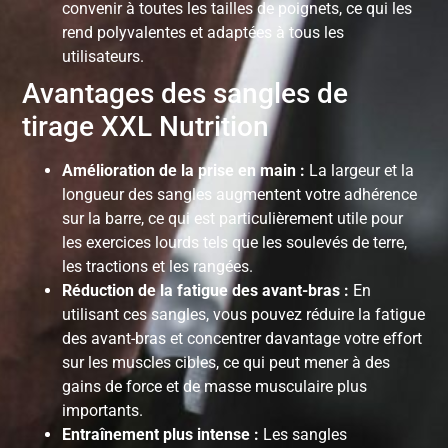
convenir à toutes les tailles de poignets, ce qui les
rend polyvalentes et adaptées à tous les
utilisateurs.
Avantages des sangles de
tirage XXL Nutrition
Amélioration de la prise en main :
La largeur et la
longueur des sangles augmentent votre adhérence
sur la barre, ce qui est particulièrement utile pour
les exercices lourds tels que les soulevés de terre,
les tractions et les rangées.
Réduction de la fatigue des avant-bras :
En
utilisant ces sangles, vous pouvez réduire la fatigue
des avant-bras et concentrer davantage votre effort
sur les muscles cibles, ce qui peut mener à des
gains de force et de masse musculaire plus
importants.
Entraînement plus intense :
Les sangles