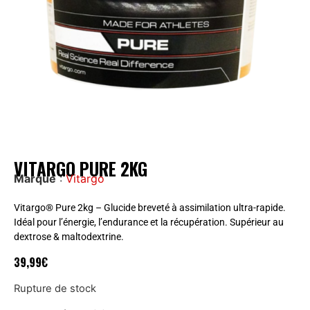
VITARGO PURE 2KG
Marque
:
Vitargo
Vitargo® Pure 2kg – Glucide breveté à assimilation ultra-rapide.
Idéal pour l’énergie, l’endurance et la récupération. Supérieur au
dextrose & maltodextrine.
39,99
€
Rupture de stock