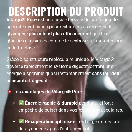
DESCRIPTION DU PRODUIT
Vitargo® Pure
est un glucide breveté de haute qualité,
spécialement conçu pour recharger vos réserves de
glycogène
plus vite et plus efficacement
que les
glucides classiques comme le dextrose, la maltodextrine
ou le fructose.
Grâce à sa structure moléculaire unique, le Vitargo®
traverse rapidement le système digestif, offrant une
énergie disponible quasi instantanément
sans lourdeur
ni inconfort digestif
.
Les avantages du Vitargo® Pure :
Énergie rapide & durable
pendant l’effort :
empêche de puiser dans vos réserves musculaires.
Récupération optimisée
: recharge immédiate
du glycogène après l’entraînement.