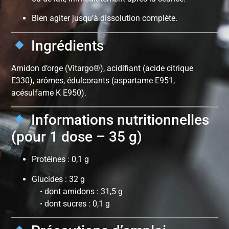
Bien agiter jusqu’à dissolution complète.
Ingrédients
Amidon d’orge (Vitargo®), acidifiant (acide citrique
E330), arômes, édulcorants (aspartame E951,
acésulfame K E950).
Informations nutritionnelles
(pour 1 dose – 35 g)
Protéines : 0,1 g
Glucides : 32 g
• dont amidons : 31,5 g
• dont sucres : 0,1 g