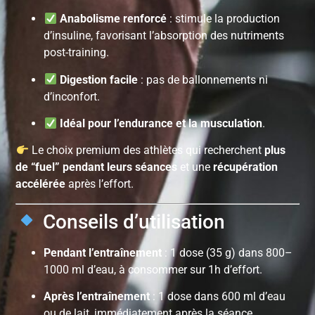
Anabolisme renforcé
: stimule la production
d’insuline, favorisant l’absorption des nutriments
post-training.
Digestion facile
: pas de ballonnements ni
d’inconfort.
Idéal pour l’endurance et la musculation
.
Le choix premium des athlètes qui recherchent
plus
de “fuel” pendant leurs séances
et une
récupération
accélérée
après l’effort.
Conseils d’utilisation
Pendant l’entraînement
: 1 dose (35 g) dans 800–
1000 ml d’eau, à consommer sur 1h d’effort.
Après l’entraînement
: 1 dose dans 600 ml d’eau
ou de lait, immédiatement après la séance.