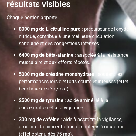
résultats visibles
Chaque portion apporte :
8000 mg de L-citrulline pure
: précurseur de l’oxyde
nitrique, contribue à une meilleure circulation
sanguine et des congestions intenses.
6400 mg de bêta-alanine
: associée à la résistance
musculaire et aux efforts répétés.
5000 mg de créatine monohydrate
: soutient les
performances lors d’efforts courts et intenses (effet
bénéfique dès 3 g/jour).
2500 mg de tyrosine
: acide aminé lié à la
concentration et à la vigilance.
300 mg de caféine
: aide à accroître la vigilance,
améliorer la concentration et soutenir l’endurance
(effet obtenu dès 75 mg).