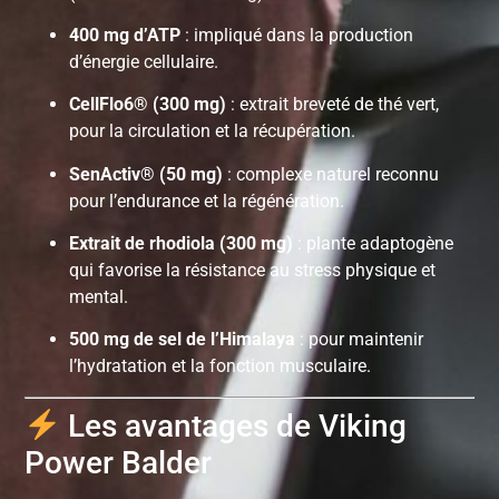
400 mg d’ATP
: impliqué dans la production
d’énergie cellulaire.
CellFlo6® (300 mg)
: extrait breveté de thé vert,
pour la circulation et la récupération.
SenActiv® (50 mg)
: complexe naturel reconnu
pour l’endurance et la régénération.
Extrait de rhodiola (300 mg)
: plante adaptogène
qui favorise la résistance au stress physique et
mental.
500 mg de sel de l’Himalaya
: pour maintenir
l’hydratation et la fonction musculaire.
Les avantages de Viking
Power Balder