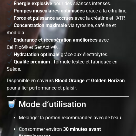
Énergie explosive
pour des séances intenses.
Pompes musculaires optimisées
grâce à la citrulline.
Force et puissance accrues
avec la créatine et l’ATP.
Concentration maximale
via tyrosine, caféine et
rhodiola.
Endurance et récupération améliorées
avec
CellFlo6® et SenActiv®.
Hydratation optimale
grâce aux électrolytes.
Qualité premium
: formule testée et fabriquée en
Suède.
Disponible en saveurs
Blood Orange
et
Golden Horizon
pour allier performance et plaisir.
Mode d’utilisation
Mélanger la portion recommandée avec de l’eau.
Consommer environ
30 minutes avant