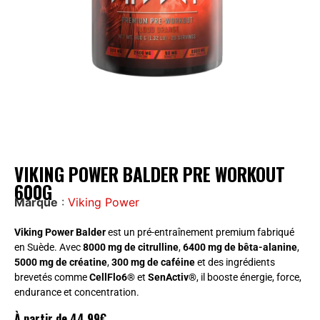
VIKING POWER BALDER PRE WORKOUT
600G
Marque
:
Viking Power
Viking Power Balder
est un pré-entraînement premium fabriqué
en Suède. Avec
8000 mg de citrulline
,
6400 mg de bêta-alanine
,
5000 mg de créatine
,
300 mg de caféine
et des ingrédients
brevetés comme
CellFlo6®
et
SenActiv®
, il booste énergie, force,
endurance et concentration.
À partir de
44,99
€