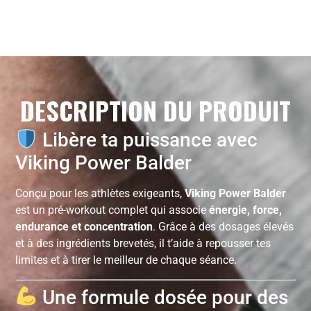
DESCRIPTION DU PRODUIT
Libère ta puissance avec
Viking Power Balder
Conçu pour les athlètes exigeants,
Viking Power Balder
est un pré-workout complet qui associe
énergie, force,
endurance et concentration
. Grâce à des dosages élevés
et à des ingrédients brevetés, il t’aide à repousser tes
limites et à tirer le meilleur de chaque séance.
Une formule dosée pour des