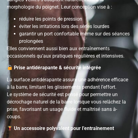
morphologie du poignet. Leur conception vise à :
réduire les points de pression
éviter les irritations lors des séries lourdes
garantir un port confortable même sur des séances
prolongées
Elles conviennent aussi bien aux entraînements
occasionnels qu’aux pratiques régulières et intensives.
Prise antidérapante & sécurité intégrée
La surface antidérapante assure une adhérence efficace
à la barre, limitant les glissements pendant l’effort.
Le système de sécurité est pensé pour permettre un
décrochage naturel de la barre lorsque vous relâchez la
prise, favorisant un usage fluide et maîtrisé sans à-
coups.
Un accessoire polyvalent pour l’entraînement