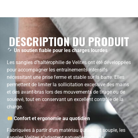
DESCRIPTION DU PRODUIT
Un soutien fiable pour les charges lourdes
Les sangles d’haltérophilie de Velites ont été développées
pour accompagner les entraînements intensifs
nécessitant une prise ferme et stable sur la barre. Elles
permettent de limiter la sollicitation excessive des mains
et des avant-bras lors des mouvements de tirage ou de
soulevé, tout en conservant un excellent contrôle de la
charge.
Confort et ergonomie au quotidien
Fabriquées à partir d’un matériau durable et souple, les
sangles Velites s’adaptent naturellement à la