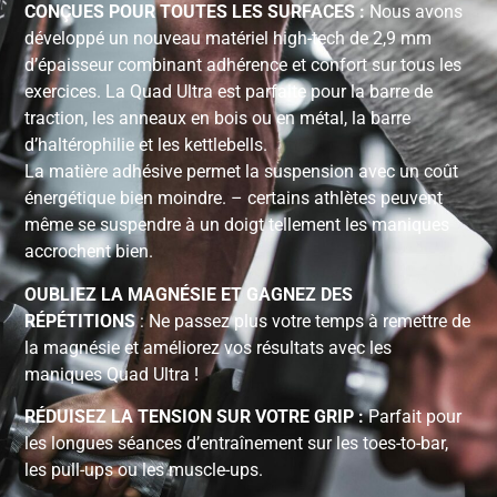
CONÇUES POUR TOUTES LES SURFACES :
Nous avons
développé un nouveau matériel high-tech de 2,9 mm
d’épaisseur combinant adhérence et confort sur tous les
exercices. La Quad Ultra est parfaite pour la barre de
traction, les anneaux en bois ou en métal, la barre
d’haltérophilie et les kettlebells.
La matière adhésive permet la suspension avec un coût
énergétique bien moindre. – certains athlètes peuvent
même se suspendre à un doigt tellement les maniques
accrochent bien.
OUBLIEZ LA MAGNÉSIE ET GAGNEZ DES
RÉPÉTITIONS
: Ne passez plus votre temps à remettre de
la magnésie et améliorez vos résultats avec les
maniques Quad Ultra !
RÉDUISEZ LA TENSION SUR VOTRE GRIP :
Parfait pour
les longues séances d’entraînement sur les toes-to-bar,
les pull-ups ou les muscle-ups.