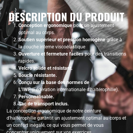
DESCRIPTION DU PRODUIT
Conception ergonomique
pour un ajustement
optimal au corps.
Soutien supérieur et pression homogène
grâce à
la couche interne viscoélastique
Ouverture et fermeture faciles
pour des transitions
rapides.
Velcro solide et résistant.
Boucle résistante.
Conçu sur la base des normes de
L’IWF
(Fédération internationale d’haltérophilie).
Personnalisable.
Sac de transport inclus.
La conception ergonomique de notre ceinture
d’haltérophilie garantit un ajustement optimal au corps et
un confort inégalé, ce qui vous permet de vous
concentrer uniquement sur vos exercices.