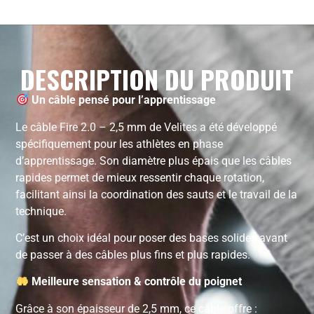
DESCRIPTION DU PRODUIT
Un câble pensé pour l’apprentissage
Le câble Fire 2.0 – 2,5 mm de Velites a été développé
spécifiquement pour les athlètes en phase
d’apprentissage. Son diamètre plus épais que les câbles
rapides permet de mieux ressentir chaque rotation,
facilitant ainsi la coordination des sauts et le travail de la
technique.
C’est un choix idéal pour poser des bases solides avant
de passer à des câbles plus fins et plus rapides.
Meilleure sensation & contrôle du poignet
Grâce à son épaisseur de 2,5 mm, ce câble offre :