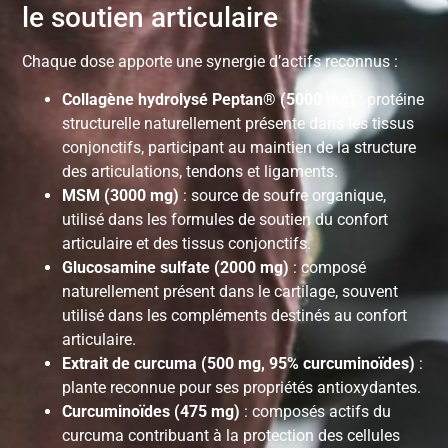
le soutien articulaire
Chaque dose apporte une synergie d’actifs reconnus :
Collagène hydrolysé Peptan® (5000 mg)
: protéine
structurelle naturellement présente dans les tissus
conjonctifs, participant au maintien de la structure
des articulations, tendons et ligaments.
MSM (3000 mg)
: source de soufre organique,
utilisé dans les formules de soutien du confort
articulaire et des tissus conjonctifs.
Glucosamine sulfate (2000 mg)
: composé
naturellement présent dans le cartilage, souvent
utilisé dans les compléments destinés au confort
articulaire.
Extrait de curcuma (500 mg, 95% curcuminoïdes)
:
plante reconnue pour ses propriétés antioxydantes.
Curcuminoïdes (475 mg)
: composés actifs du
curcuma contribuant à la protection des cellules