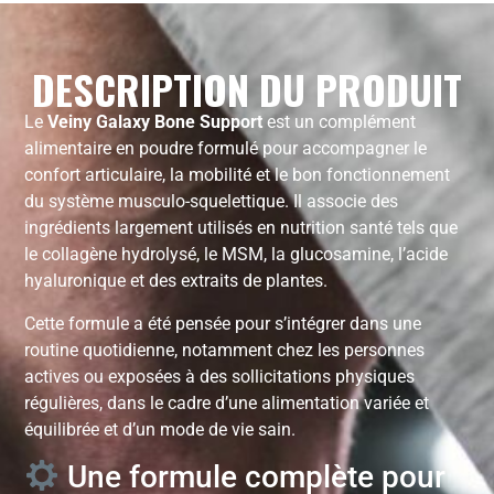
DESCRIPTION DU PRODUIT
Le
Veiny Galaxy Bone Support
est un complément
alimentaire en poudre formulé pour accompagner le
confort articulaire, la mobilité et le bon fonctionnement
du système musculo-squelettique. Il associe des
ingrédients largement utilisés en nutrition santé tels que
le collagène hydrolysé, le MSM, la glucosamine, l’acide
hyaluronique et des extraits de plantes.
Cette formule a été pensée pour s’intégrer dans une
routine quotidienne, notamment chez les personnes
actives ou exposées à des sollicitations physiques
régulières, dans le cadre d’une alimentation variée et
équilibrée et d’un mode de vie sain.
Une formule complète pour