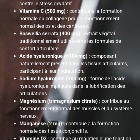
contre le stress oxydatif.
Vitamine C (500 mg)
: contribue à la formation
normale du collagène pour le fonctionnement
normal des os et des cartilages.
Boswellia serrata (400 mg)
: extrait végétal
traditionnellement utilisé dans les formules de
confort articulaire.
Acide hyaluronique (≈194 mg)
: composant
naturellement présent dans les tissus articulaires,
participant à leur hydratation.
Sodium hyaluronate (200 mg)
: forme de l’acide
hyaluronique impliquée dans la lubrification des
articulations.
Magnésium (trimagnesium citrate)
: contribue au
fonctionnement normal des muscles et du système
nerveux.
Manganèse (2 mg)
: contribue à la formation
normale des tissus conjonctifs.
Vitamine D3
: contribue au maintien d’une fonction