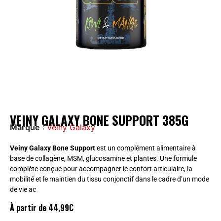
VEINY GALAXY BONE SUPPORT 385G
Marque
:
Veiny Galaxy
Veiny Galaxy Bone Support
est un complément alimentaire à
base de collagène, MSM, glucosamine et plantes. Une formule
complète conçue pour accompagner le confort articulaire, la
mobilité et le maintien du tissu conjonctif dans le cadre d’un mode
de vie ac
À partir de
44,99
€