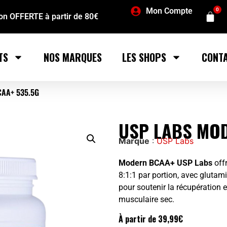
Mon Compte
0
son OFFERTE à partir de 80€
TS
NOS MARQUES
LES SHOPS
CONT
AA+ 535.5G
USP LABS MO
Marque
:
USP Labs
Modern BCAA+ USP Labs
off
8:1:1 par portion, avec glutami
pour soutenir la récupération 
musculaire sec.
À partir de
39,99
€