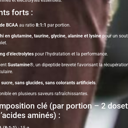
inés et électrolytes essentiels.
ts forts :
 de BCAA
au ratio
8:1:1
par portion.
hi en glutamine, taurine, glycine, alanine et lysine
pour un sout
let.
mg d’électrolytes
pour l’hydratation et la performance.
ient
Sustamine®
, un dipeptide breveté favorisant la récupératio
ulaire.
sucre, sans glucides, sans colorants artificiels
.
nible en plusieurs saveurs rafraîchissantes.
position clé (par portion – 2 doset
’acides aminés) :
 (8:1:1)
: 15 g