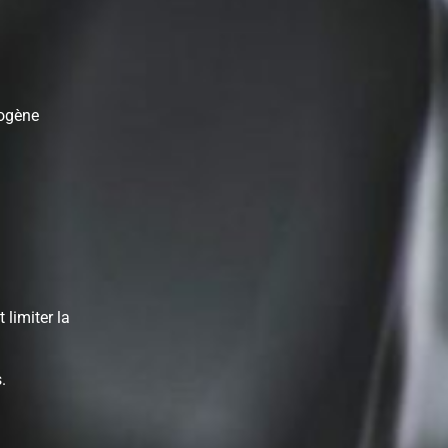
cogène
limiter la
.