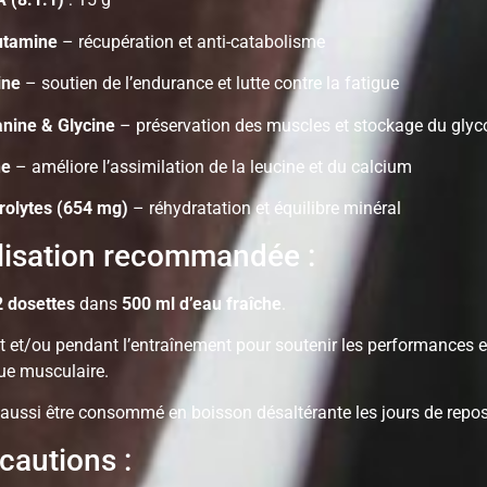
utamine
– récupération et anti-catabolisme
ine
– soutien de l’endurance et lutte contre la fatigue
anine & Glycine
– préservation des muscles et stockage du gly
ne
– améliore l’assimilation de la leucine et du calcium
trolytes (654 mg)
– réhydratation et équilibre minéral
lisation recommandée :
2 dosettes
dans
500 ml d’eau fraîche
.
 et/ou pendant l’entraînement pour soutenir les performances et 
ue musculaire.
 aussi être consommé en boisson désaltérante les jours de repos
cautions :