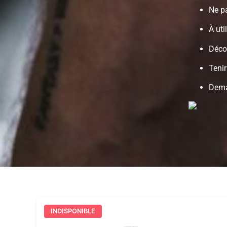
Ne p
À uti
Déco
Tenir
Dema
INDISPONIBLE