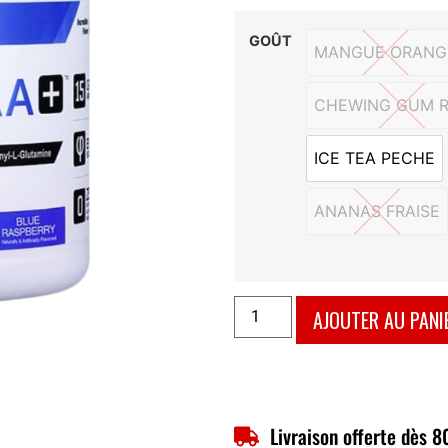
GOÛT
MANGUE ORANG
MANGUE
CHEWING GUM R
CHEWI
ICE TEA PECHE
ICE TEA P
ANANAS FRAISE
ANANAS F
AJOUTER AU PANI
Livraison offerte dès 