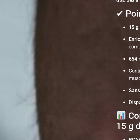
d’acides am
✔ Poin
15 g
Enric
comp
654 
Cont
musc
Sans 
Dispo
Com
15 g d
BCAA