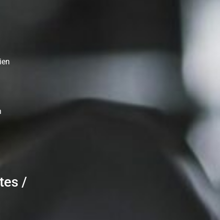
ien
n
tes /