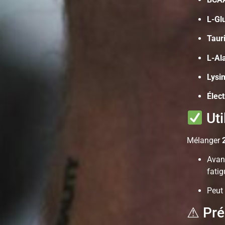
L-Gl
Taur
L-Al
Lysi
Élec
Uti
Mélanger
Avant
fatig
Peut
⚠ Pré