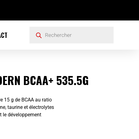
ACT
DERN BCAA+ 535.5G
re 15 g de BCAA au ratio
ne, taurine et électrolytes
et le développement