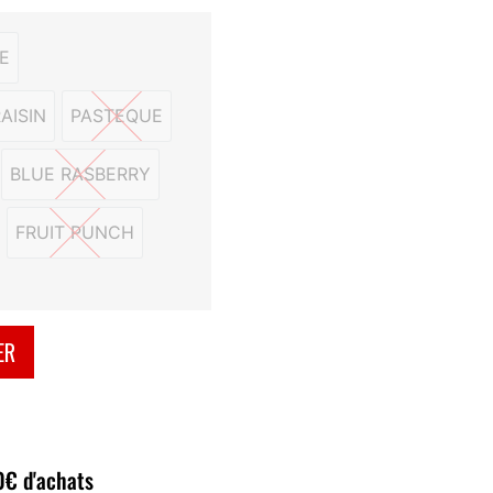
E
 ORANGE
AISIN
PASTEQUE
NG GUM RAISIN
PASTEQUE
BLUE RASBERRY
ECHE
BLUE RASBERRY
FRUIT PUNCH
RAISE
FRUIT PUNCH
ER
80€ d'achats