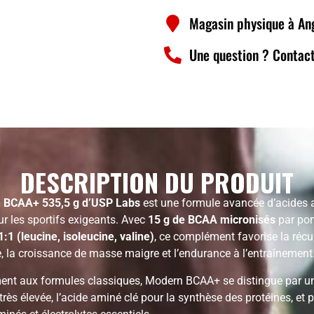
Magasin physique à An
Une question ? Contact
DESCRIPTION DU PRODUIT
 BCAA+ 535,5 g d’USP Labs
est une formule avancée d’acides
r les sportifs exigeants. Avec
15 g de BCAA micronisés
par por
1:1 (leucine, isoleucine, valine)
, ce complément favorise la récu
, la croissance de masse maigre et l’endurance à l’entraînement
ent aux formules classiques, Modern BCAA+ se distingue par u
très élevée, l’acide aminé clé pour la synthèse des protéines, et p