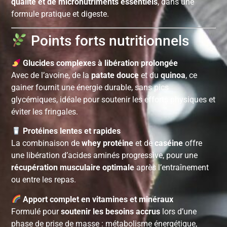
qualité et de micronutriments essentiels
, dans une
formule pratique et digeste.
Points forts nutritionnels
Glucides complexes à libération prolongée
Avec de l’avoine, de la
patate douce
et du
quinoa
, ce
gainer fournit une énergie durable, sans pics
glycémiques, idéale pour soutenir les efforts physiques et
éviter les fringales.
Protéines lentes et rapides
La combinaison de
whey protéine
et de
caséine
offre
une libération d’acides aminés progressive, pour une
récupération musculaire optimale
après l’entraînement
ou entre les repas.
Apport complet en vitamines et minéraux
Formulé pour
soutenir les besoins accrus
lors d’une
phase de prise de masse : métabolisme énergétique,