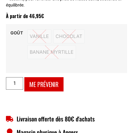
équilibrée.
À partir de
46,95
€
GOÛT
VANILLE
CHOCOLAT
VANILLE
CHOCOLAT
BANANE MYRTILLE
BANANE MYRTILLE
ME PRÉVENIR
Livraison offerte dès 80€ d'achats
Magasin physique à Angers