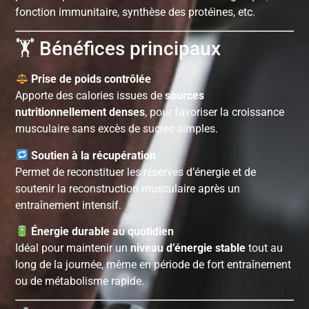
fonction immunitaire, synthèse des protéines, etc.
🏋️ Bénéfices principaux
Prise de poids contrôlée
Apporte des calories issues de
sources
nutritionnellement denses
, pour favoriser la croissance
musculaire sans excès de sucres simples.
Soutien à la récupération
Permet de reconstituer les réserves d’énergie et de
soutenir la reconstruction musculaire après un
entraînement intensif.
Énergie durable au quotidien
Idéal pour maintenir un
niveau d’énergie stable
tout au
long de la journée, même en période de fort entraînement
ou de métabolisme rapide.