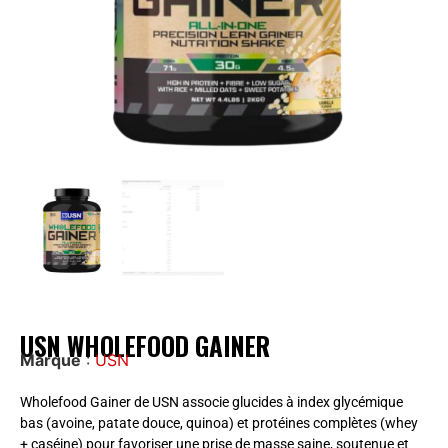
USN WHOLEFOOD GAINER
Marque
:
USN
Wholefood Gainer de USN associe glucides à index glycémique
bas (avoine, patate douce, quinoa) et protéines complètes (whey
+ caséine) pour favoriser une prise de masse saine, soutenue et