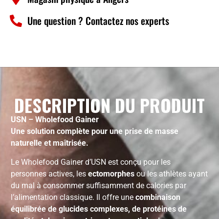
Une question ? Contactez nos experts
DESCRIPTION DU PRODUIT
USN – Wholefood Gainer
Une solution complète pour une prise de masse
naturelle et maîtrisée.
Le Wholefood Gainer d’USN est conçu pour les
personnes actives, les
ectomorphes
ou les athlètes ayant
du mal à consommer suffisamment de calories par
l’alimentation classique. Il offre une
combinaison
équilibrée de glucides complexes, de protéines de