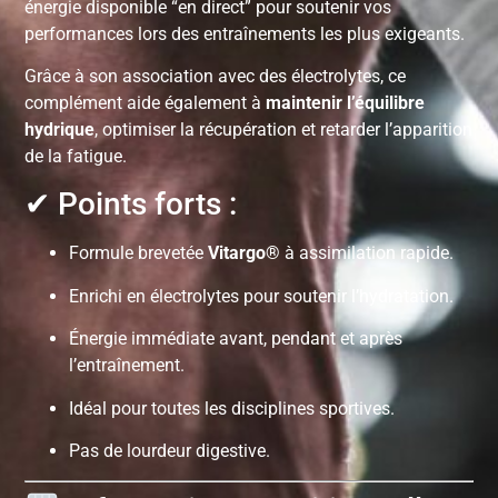
énergie disponible “en direct” pour soutenir vos
performances lors des entraînements les plus exigeants.
Grâce à son association avec des électrolytes, ce
complément aide également à
maintenir l’équilibre
hydrique
, optimiser la récupération et retarder l’apparition
de la fatigue.
✔ Points forts :
Formule brevetée
Vitargo®
à assimilation rapide.
Enrichi en électrolytes pour soutenir l’hydratation.
Énergie immédiate avant, pendant et après
l’entraînement.
Idéal pour toutes les disciplines sportives.
Pas de lourdeur digestive.