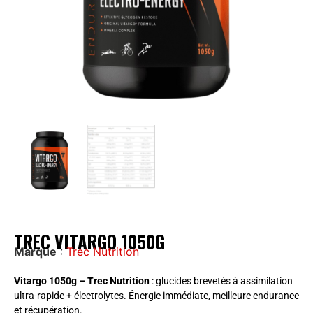
TREC VITARGO 1050G
Marque
:
Trec Nutrition
Vitargo 1050g – Trec Nutrition
: glucides brevetés à assimilation
ultra-rapide + électrolytes. Énergie immédiate, meilleure endurance
et récupération.