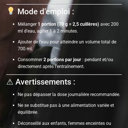
Mode d’emploi :
Mélanger
1 portion (70 g = 2,5 cuillères)
avec 200
ml d’eau, agiter 1 à 2 minutes.
Ajouter de l’eau pour atteindre un volume total de
700 ml.
Consommer
2 portions par jour
: pendant et/ou
directement après l’entraînement.
⚠ Avertissements :
Ne pas dépasser la dose journalière recommandée.
Ne se substitue pas à une alimentation variée et
équilibrée.
Déconseillé aux enfants, femmes enceintes ou