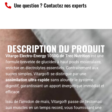
Une question ? Contactez nos experts
DESCRIPTION DU PRODUIT
Vitargo Electro-Energy 1050G de Trec Nutrition
est une
formule brevetée de glucides à haut poids moléculaire,
enrichie en électrolytes essentiels. Contrairement aux
sucres simples, Vitargo® se distingue par une
assimilation ultra-rapide
sans alourdir le système
digestif, garantissant un apport énergétique immédiat et
efficace.
Issu de l’amidon de maïs, Vitargo® passe de l’estomac
aux muscles en un temps record, vous fournissant une