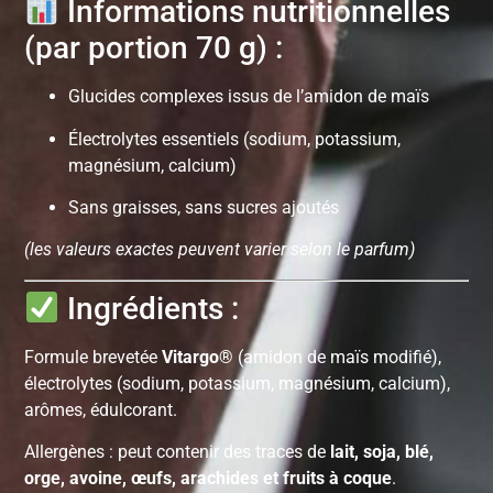
Informations nutritionnelles
(par portion 70 g) :
Glucides complexes issus de l’amidon de maïs
Électrolytes essentiels (sodium, potassium,
magnésium, calcium)
Sans graisses, sans sucres ajoutés
(les valeurs exactes peuvent varier selon le parfum)
Ingrédients :
Formule brevetée
Vitargo®
(amidon de maïs modifié),
électrolytes (sodium, potassium, magnésium, calcium),
arômes, édulcorant.
Allergènes : peut contenir des traces de
lait, soja, blé,
orge, avoine, œufs, arachides et fruits à coque
.