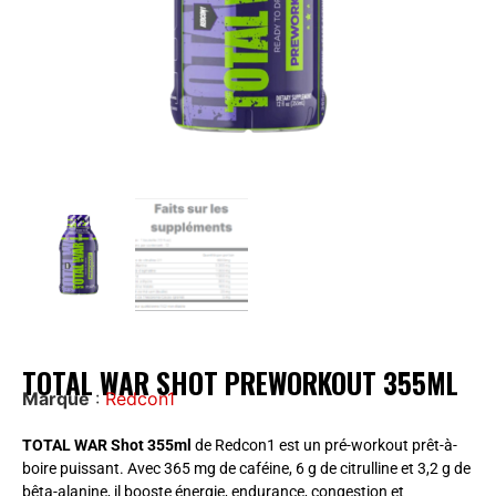
TOTAL WAR SHOT PREWORKOUT 355ML
Marque
:
Redcon1
TOTAL WAR Shot 355ml
de Redcon1 est un pré-workout prêt-à-
boire puissant. Avec 365 mg de caféine, 6 g de citrulline et 3,2 g de
bêta-alanine, il booste énergie, endurance, congestion et