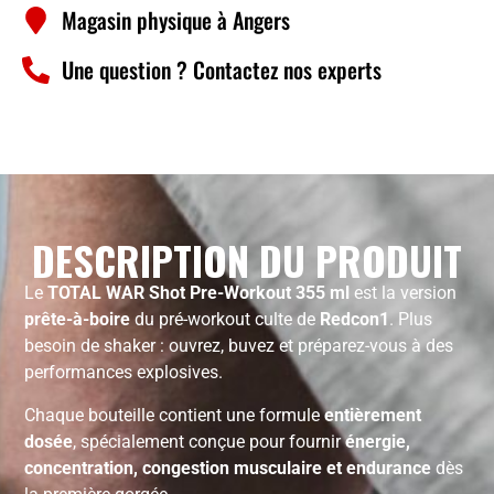
Magasin physique à Angers
Une question ? Contactez nos experts
DESCRIPTION DU PRODUIT
Le
TOTAL WAR Shot Pre-Workout 355 ml
est la version
prête-à-boire
du pré-workout culte de
Redcon1
. Plus
besoin de shaker : ouvrez, buvez et préparez-vous à des
performances explosives.
Chaque bouteille contient une formule
entièrement
dosée
, spécialement conçue pour fournir
énergie,
concentration, congestion musculaire et endurance
dès