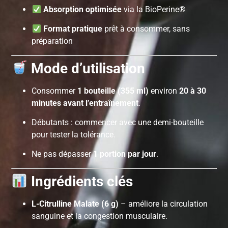
Absorption optimisée
via la BioPerine®
Format pratique
prêt à consommer, sans
préparation
Mode d’utilisation
Consommer
1 bouteille (355 ml)
environ
20 à 30
minutes avant l’entraînement
.
Débutants : commencer avec une demi-bouteille
pour tester la tolérance.
Ne pas dépasser
1 portion par jour
.
Ingrédients clés
L-Citrulline Malate (6 g)
– améliore la circulation
sanguine et la congestion musculaire.