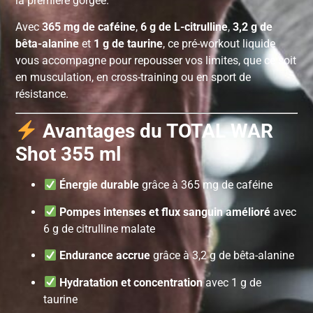
la première gorgée.
Avec
365 mg de caféine
,
6 g de L-citrulline
,
3,2 g de
bêta-alanine
et
1 g de taurine
, ce pré-workout liquide
vous accompagne pour repousser vos limites, que ce soit
en musculation, en cross-training ou en sport de
résistance.
Avantages du TOTAL WAR
Shot 355 ml
Énergie durable
grâce à 365 mg de caféine
Pompes intenses et flux sanguin amélioré
avec
6 g de citrulline malate
Endurance accrue
grâce à 3,2 g de bêta-alanine
Hydratation et concentration
avec 1 g de
taurine