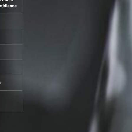
otidienne
%