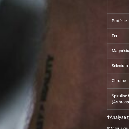
Protéine
Fer
Magnési
Sélénium
Chrome
Spiruline
(Arthrosp
†Analyse t
*Valeur qu