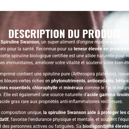
DESCRIPTION DU PRODUIT
z
Spiruline Swanson
, un super-aliment d’origine marine aux bienf
els pour la santé. Reconnue pour sa
teneur élevée en protéine
, cette spiruline biologique certifiée est une alliée naturelle pour 
s immunitaires, améliorer votre vitalité et soutenir votre bien-êt
primé contient une spiruline pure (Arthrospira platensis), issue
s bleues-vertes riches en
phytonutriments
,
antioxydants
,
bêta-
nés essentiels
,
chlorophylle
et
minéraux
comme le fer, le mag
. Elle est également une source naturelle d’
acide gamma-linolé
 acide gras rare aux propriétés anti-inflammatoires reconnues.
 composition unique,
la spiruline Swanson aide à protéger les 
datif
, favorise l’endurance physique et mentale, et soutient l’équi
el des personnes actives ou fatiguées. Sa
biodisponibilité élevée