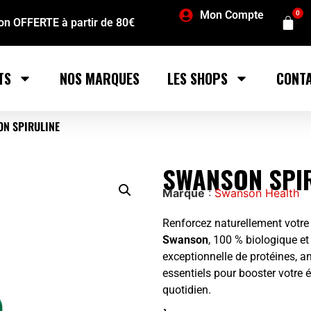
Mon Compte
0
son OFFERTE à partir de 80€
TS
NOS MARQUES
LES SHOPS
CONT
N SPIRULINE
SWANSON SPI
Marque
:
Swanson Health
Renforcez naturellement votre 
Swanson
, 100 % biologique e
exceptionnelle de protéines, a
essentiels pour booster votre 
quotidien.