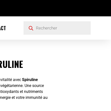
ACT
RULINE
vitalité avec
Spiruline
t végétarienne. Une source
ntioxydants et nutriments
énergie et votre immunité au