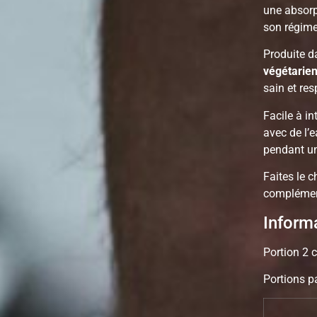
une absorp
son régime
Produite d
végétarien
sain et res
Facile à i
avec de l’
pendant un
Faites le c
complément
Inform
Portion 2
Portions p