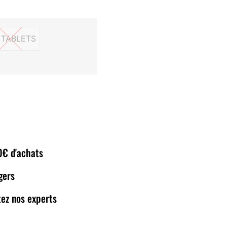
 TABLETS
180 TABLETS
80€ d'achats
gers
ez nos experts