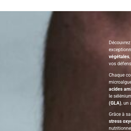
Découvre
exceptionn
végétales
vos défense
Chaque com
microalgue
acides ami
le sélénium
(GLA)
, un
Grâce à sa
stress oxy
nutritionn