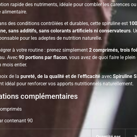
tion rapide des nutriments, idéale pour combler les carences ou
 alimentaire.
ans des conditions contrôlées et durables, cette spiruline est
100
ne, sans additifs, sans colorants artificiels ni conservateurs
. U
ponsable pour les adeptes de nutrition naturelle.
ntégrer à votre routine : prenez simplement
2 comprimés, trois foi
eau. Avec
90 portions par flacon
, vous avez de quoi faire le plein
 mois entier.
hoix de la
pureté, de la qualité et de l’efficacité
avec
Spiruline 
 idéal pour renforcer vos apports nutritionnels naturellement.
ations complémentaires
 comprimés
ar contenant 90
Quantité par
%