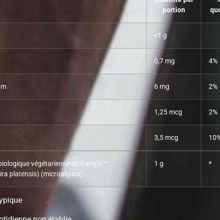
portion
qu
<1 g
0,7 mg
4%
um
6 mg
2%
1,25 mcg
2%
3,5 mcg
10
 biologique végétarienne de Parry’s
™
1 g
*
ira platensis) (microalgues)
ypique
otidienne non établie.