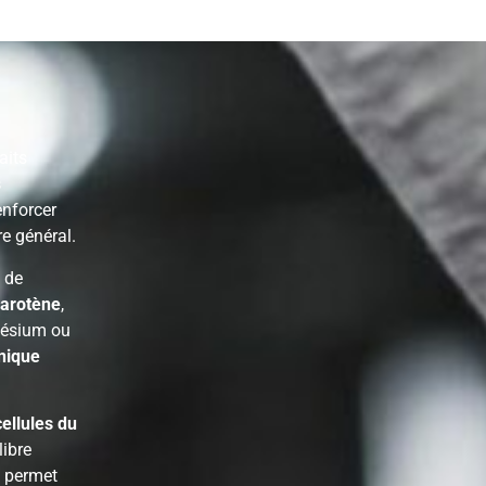
aits
s
renforcer
re général.
 de
carotène
,
nésium ou
nique
cellules du
libre
permet