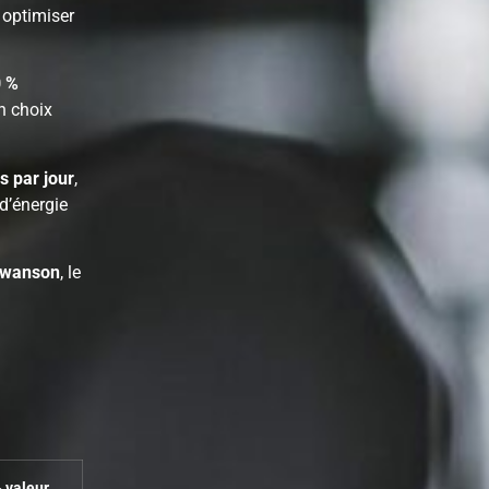
 optimiser
 %
n choix
s par jour
,
 d’énergie
Swanson
, le
 valeur