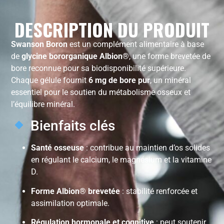
DESCRIPTION DU PRODUIT
Swanson Boron
est un complément alimentaire à base
de
glycine bororganique Albion®
, une forme brevetée de
bore reconnue pour sa biodisponibilité supérieure.
Chaque gélule fournit
6 mg de bore pur
, un minéral
essentiel pour le soutien du métabolisme osseux et
l’équilibre minéral.
Bienfaits clés
Santé osseuse
: contribue au maintien d’os solides
en régulant le calcium, le magnésium et la vitamine
D.
Forme Albion® brevetée
: stabilité renforcée et
assimilation optimale.
Régulation hormonale et cognitive
: peut soutenir