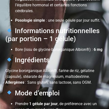
l’équilibre hormonal et certaines fonctions
cérébrales.
Posologie simple
: une seule gélule par jour suffit.
Informations nutritionnelles
(par portion – 1 gélule)
Bore (issu de glycine bororganique Albion®) :
6 mg
Ingrédients
Glycine bororganique Albion®, farine de riz, gélatine
(capsule), stéarate de magnésium, maltodextrine.
Allergènes
: Sans gluten, sans lactose, sans OGM.
Mode d’emploi
Prendre
1 gélule par jour
, de préférence avec un