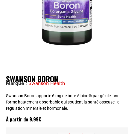
SWANSON BORON
Marque
:
Swanson Health
Swanson Boron apporte 6 mg de bore Albion® par gélule, une
forme hautement absorbable qui soutient la santé osseuse, la
régulation minérale et hormonale.
À partir de
9,99
€