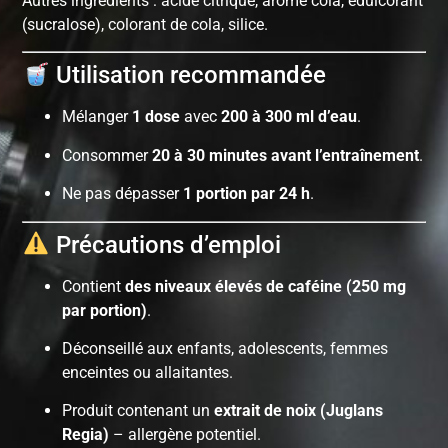
Autres ingrédients : acide citrique, arôme cola, édulcorant
(sucralose), colorant de cola, silice.
Utilisation recommandée
Mélanger
1 dose
avec
200 à 300 ml d’eau
.
Consommer
20 à 30 minutes avant l’entraînement
.
Ne pas dépasser
1 portion par 24 h
.
Précautions d’emploi
Contient
des niveaux élevés de caféine (250 mg
par portion)
.
Déconseillé aux enfants, adolescents, femmes
enceintes ou allaitantes.
Produit contenant un
extrait de noix (Juglans
Regia)
– allergène potentiel.