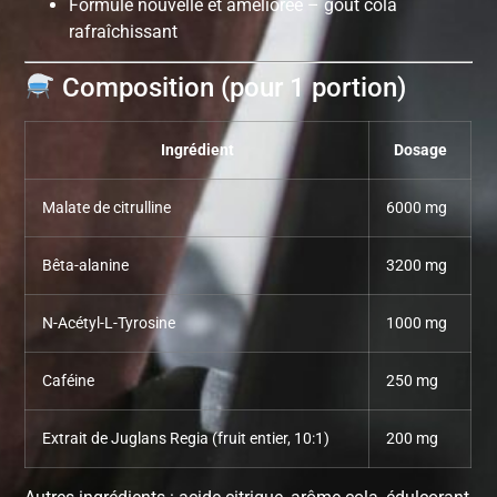
Formule nouvelle et améliorée – goût cola
rafraîchissant
Composition (pour 1 portion)
Ingrédient
Dosage
Malate de citrulline
6000 mg
Bêta-alanine
3200 mg
N-Acétyl-L-Tyrosine
1000 mg
Caféine
250 mg
Extrait de Juglans Regia (fruit entier, 10:1)
200 mg