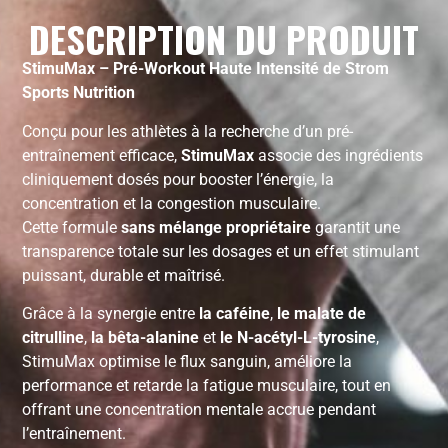
DESCRIPTION DU PRODUIT
StimuMax – Pré-Workout Haute Intensité de Strom
Sports Nutrition
Conçu pour les athlètes à la recherche d’un pré-
entraînement efficace,
StimuMax
associe des ingrédients
cliniquement dosés pour booster l’énergie, la
concentration et la congestion musculaire.
Cette formule
sans mélange propriétaire
garantit une
transparence totale sur les dosages et un effet stimulant
puissant, durable et maîtrisé.
Grâce à la synergie entre
la caféine
,
le malate de
citrulline
,
la bêta-alanine
et
le N-acétyl-L-tyrosine
,
StimuMax optimise le flux sanguin, améliore la
performance et retarde la fatigue musculaire, tout en
offrant une concentration mentale accrue pendant
l’entraînement.