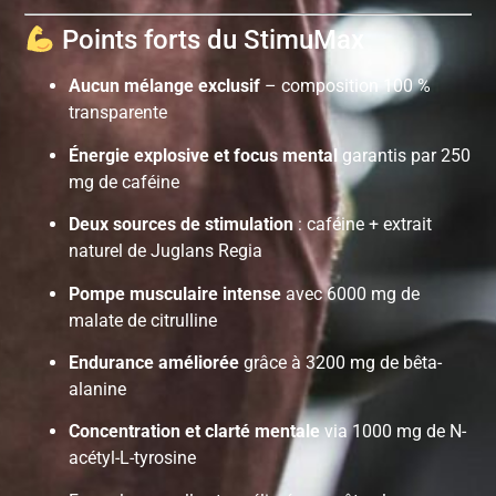
Points forts du StimuMax
Aucun mélange exclusif
– composition 100 %
transparente
Énergie explosive et focus mental
garantis par 250
mg de caféine
Deux sources de stimulation
: caféine + extrait
naturel de Juglans Regia
Pompe musculaire intense
avec 6000 mg de
malate de citrulline
Endurance améliorée
grâce à 3200 mg de bêta-
alanine
Concentration et clarté mentale
via 1000 mg de N-
acétyl-L-tyrosine