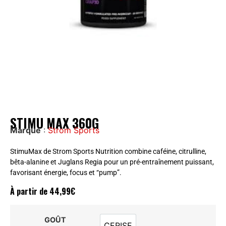
STIMU MAX 360G
Marque
:
Strom Sports
StimuMax de Strom Sports Nutrition combine caféine, citrulline,
bêta-alanine et Juglans Regia pour un pré-entraînement puissant,
favorisant énergie, focus et “pump”.
À partir de
44,99
€
GOÛT
CERISE