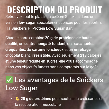
DESCRIPTION DU PRODUIT
Retrouvez tout le plaisir du célèbre Snickers dans une
version
low sugar
spécialement conçue pour les sportifs
: la
Snickers Hi Protein Low Sugar Bar
.
Chaque barre combine
20 g de protéines de haute
qualité
, un
centre nougaté fondant
, des
cacahuètes
croquantes
, du
caramel onctueux
et un
enrobage
chocolat blanc irrésistible
. Avec seulement
218 calories
et une teneur réduite en sucres, elle vous accompagne
dans vos objectifs fitness sans compromis sur le goût.
Les avantages de la Snickers
Low Sugar
20 g de protéines
pour soutenir la croissance et
la récupération musculaire.