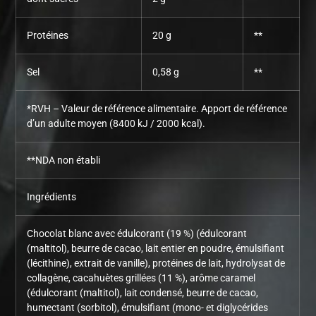
Protéines
20 g
**
Sel
0,58 g
**
*RVH – Valeur de référence alimentaire. Apport de référence
d’un adulte moyen (8400 kJ / 2000 kcal).
**NDA non établi
Ingrédients
Chocolat blanc avec édulcorant (19 %) (édulcorant
(maltitol), beurre de cacao, lait entier en poudre, émulsifiant
(lécithine), extrait de vanille), protéines de lait, hydrolysat de
collagène, cacahuètes grillées (11 %), arôme caramel
(édulcorant (maltitol), lait condensé, beurre de cacao,
humectant (sorbitol), émulsifiant (mono- et diglycérides