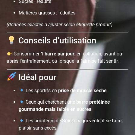
Sucres : réduits
Matières grasses : réduites
(données exactes à ajuster selon étiquette produit)
Conseils d’utilisation
Consommer
1 barre par jour
, en collation, avant ou
après l’entraînement, ou lorsque la faim se fait sentir.
Idéal pour
Les sportifs en
prise de muscle sèche
Ceux qui cherchent une
barre protéinée
gourmande mais faible en sucres
Les amateurs de Snickers qui veulent se faire
plaisir sans excès