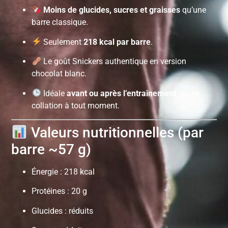
Moins de glucides, sucres et graisses
qu’une
barre classique.
Seulement
218 kcal par barre
.
Le goût Snickers authentique en version
chocolat blanc.
Idéale
avant ou après l’entraînement
, ou en
collation à tout moment.
Valeurs nutritionnelles (par
barre ~57 g)
Énergie : 218 kcal
Protéines : 20 g
Glucides : réduits