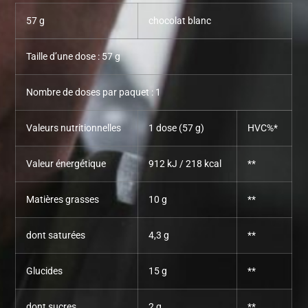
57 g
chocolat blanc
Taille d’une dose : 57 g
Nombre de doses par paquet : 1
Valeurs nutritionnelles
1 dose (57 g)
HVC%*
Valeur énergétique
912 kJ / 218 kcal
**
Matières grasses
10 g
**
dont saturées
4,3 g
**
Glucides
15 g
**
dont sucres
2 g
**