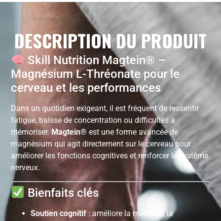
DESCRIPTION DU PRODUIT
Skill Nutrition Magtein® –
Magnésium L-Thréonate pour le
cerveau et les performances
Dans un quotidien exigeant, il est fréquent de ressentir
fatigue, baisse de concentration ou difficultés à
mémoriser.
Magtein®
est une forme avancée de
magnésium qui agit directement sur le cerveau pour
améliorer les fonctions cognitives et renforcer le système
nerveux.
Bienfaits clés
Soutien cognitif
: améliore la mémoire, la