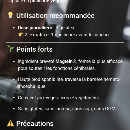
Capsule en
pullulane végétal
.
Utilisation recommandée
Dose journalière
: 3 gélules
2 le matin et 1 une heure avant le coucher.
Points forts
Ingrédient breveté
Magtein®
, forme la plus efficace
pour soutenir les fonctions cérébrales.
Haute biodisponibilité, traverse la barrière hémato-
encéphalique.
Convient aux végétaliens et végétariens.
Sans gluten, sans lactose, sans soja, sans OGM.
Précautions