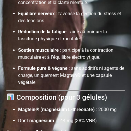
concentration et la clarté mentale.
Équilibre nerveux
: favorise la gestion du stress et
des tensions.
Réduction de la fatigue
: aide à diminuer la
lassitude physique et mentale.
Soutien musculaire
: participe à la contraction
musculaire et à l’équilibre électrolytique.
Formule pure & végane
: sans additifs ni agents de
charge, uniquement Magtein® et une capsule
végétale.
Composition (pour 3 gélules)
Magtein® (magnésium L-thréonate)
: 2000 mg
Dont
magnésium
: 144 mg (38% VNR)