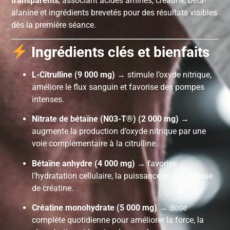
transparents
, associant acides aminés, créatine, bêta-
alanine et ingrédients brevetés pour des résultats visibles
dès la première séance.
Ingrédients clés et bienfaits
L-Citrulline (9 000 mg)
→ stimule l’oxyde nitrique,
améliore le flux sanguin et favorise des pompes
intenses.
Nitrate de bétaïne (N03-T®) (2 000 mg)
→
augmente la production d’oxyde nitrique par une
voie complémentaire à la citrulline.
Bétaïne anhydre (4 000 mg)
→ favorise
l’hydratation cellulaire, la puissance et la synthèse
de créatine.
Créatine monohydrate (5 000 mg)
→ dose
complète quotidienne pour améliorer la force, la