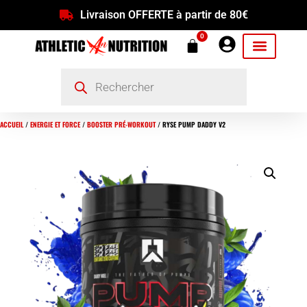
Livraison OFFERTE à partir de 80€
0
ACCUEIL
/
ENERGIE ET FORCE
/
BOOSTER PRÉ-WORKOUT
/ RYSE PUMP DADDY V2