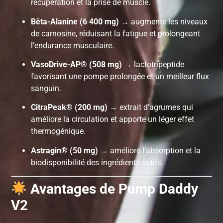
récupération et la prise de muscle.
Bêta-Alanine (6 400 mg)
→ augmente les niveaux
de carnosine, réduisant la fatigue et prolongeant
l’endurance musculaire.
VasoDrive-AP® (508 mg)
→ lactotripeptide
favorisant une pompe prolongée et un meilleur flux
sanguin.
CitraPeak® (200 mg)
→ extrait d’agrumes qui
améliore la circulation et apporte un léger effet
thermogénique.
Astragin® (50 mg)
→ améliore l’absorption et la
biodisponibilité des ingrédients actifs.
Avantages de Pump Daddy
V2