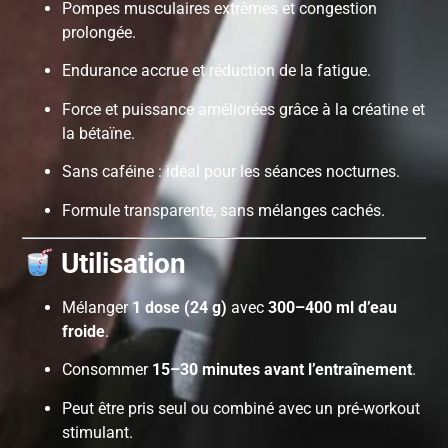
Pompes musculaires extrêmes et congestion
prolongée.
Endurance accrue et réduction de la fatigue.
Force et puissance améliorées grâce à la créatine et
la bétaïne.
Sans caféine : idéal pour les séances nocturnes.
Formule transparente, sans mélanges cachés.
Utilisation
Mélanger
1 dose (24 g)
avec
300–400 ml d’eau
froide
.
Consommer
15–30 minutes avant l’entraînement
.
Peut être pris seul ou combiné avec un pré-workout
stimulant.