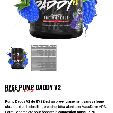
RYSE PUMP DADDY V2
Marque
:
RYSE
Pump Daddy V2 de RYSE
est un pré-entraînement
sans caféine
ultra-dosé en L-citrulline, créatine, bêta-alanine et VasoDrive-AP®.
Formule complète pour booster la
congestion musculaire
,