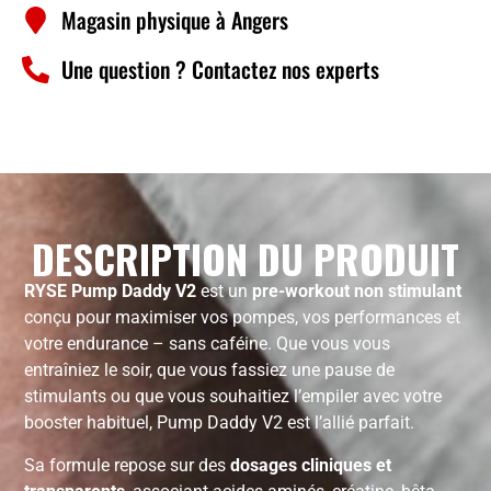
Magasin physique à Angers
Une question ? Contactez nos experts
DESCRIPTION DU PRODUIT
RYSE Pump Daddy V2
est un
pre-workout non stimulant
conçu pour maximiser vos pompes, vos performances et
votre endurance – sans caféine. Que vous vous
entraîniez le soir, que vous fassiez une pause de
stimulants ou que vous souhaitiez l’empiler avec votre
booster habituel, Pump Daddy V2 est l’allié parfait.
Sa formule repose sur des
dosages cliniques et