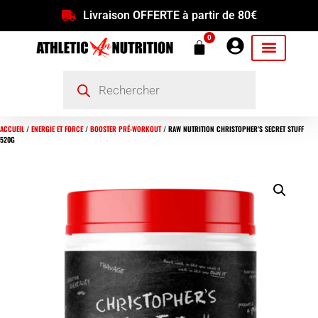
Livraison OFFERTE à partir de 80€
0
ACCUEIL
/
ENERGIE ET FORCE
/
BOOSTER PRÉ-WORKOUT
/ RAW NUTRITION CHRISTOPHER’S SECRET STUFF
520G