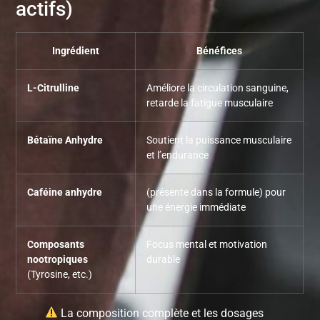
actifs)
Ingrédient
Bénéfices
L-Citrulline
Améliore la circulation sanguine,
retarde la fatigue musculaire
Bétaïne Anhydre
Soutient la puissance musculaire
et l’endurance
Caféine anhydre
(présente dans la formule) pour
une énergie immédiate
Composants
Focus mental et motivation
nootropiques
durable
(Tyrosine, etc.)
La composition complète et les dosages