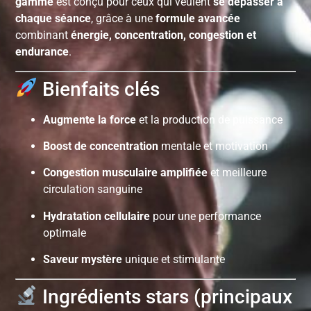
gamme
est conçu pour ceux qui veulent
se dépasser à
chaque séance
, grâce à une
formule avancée
combinant
énergie, concentration, congestion et
endurance
.
Bienfaits clés
Augmente la force
et la production de puissance
Boost de concentration
mentale et motivation
Congestion musculaire amplifiée
et meilleure
circulation sanguine
Hydratation cellulaire
pour une performance
optimale
Saveur mystère
unique et stimulante
Ingrédients stars (principaux