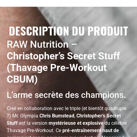
DESCRIPTION DU PRODUIT
RAW Nutrition –
Christopher’s Secret Stuff
(Thavage Pre-Workout
CBUM)
L’arme secrète des champions.
Créé en collaboration avec le triple (et bientôt quadruple
?) Mr. Olympia
Chris Bumstead
,
Christopher’s Secret
Stuff
est la version
mystérieuse et explosive
du célèbre
Thavage Pre-Workout. Ce
pré-entraînement haut de