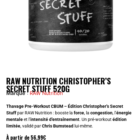
RAW NUTRITION CHRISTOPHER’S
SECRET STUFF 520G
Marque
:
RAW Nutrition
Thavage Pre-Workout CBUM – Édition Christopher’s Secret
Stuff
par RAW Nutrition : booste la
force
, la
congestion
, l’
énergie
mentale
et l’
intensité d’entraînement
. Un pré-workout
édition
limitée
, validé par
Chris Bumstead
lui-même.
À partir de
56,99
€