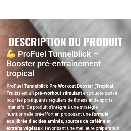
DESCRIPTION DU PRODUIT
ProFuel
Tunnelblick
–
Booster pré-entraînement
tropical
ProFuel Tunnelblick Pre Workout Booster (Tropical
Fruits)
est un
pré-workout stimulant
en poudre pensé
pour les pratiquants réguliers de fitness et de sports
intensifs. Ce produit s’intègre à une stratégie
nutritionnelle pré-effort en proposant une
formule
équilibrée d’acides aminés, sources de caféine et
extraits végétaux
, favorisant une meilleure préparation