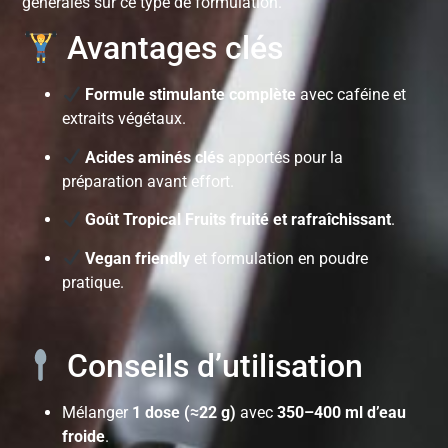
générales sur ce type de formulation.
Avantages clés
Formule stimulante complète
avec caféine et
extraits végétaux.
Acides aminés clés
apportés pour la
préparation avant effort.
Goût Tropical Fruits fruité et rafraîchissant
.
Vegan friendly
et formulation en poudre
pratique.
Conseils d’utilisation
Mélanger
1 dose (≈22 g)
avec
350–400 ml d’eau
froide
.