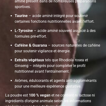
aminé présent dans de nombreuses préparations
sportives.
Taurine
– acide aminé intégré pour soutenir
certaines fonctions nutritionnelles avant l’effort.
L-Tyrosine
– acide aminé souvent associé à des
formules pré-effort.
Caféine & Guarana
– sources naturelles de caféine
pour soutenir vigilance et énergie.
Extraits végétaux
tels que Rhodiola rosea et
Ginseng – intégrés pour compléter le profil
nutritionnel avant l’entraînement.
Arômes, édulcorants et agents anti-agglomérants
pour une meilleure expérience gustative.
La poudre est
100 % vegan
et ne contient ni lactose ni
ingrédients d’origine animale selon les informations