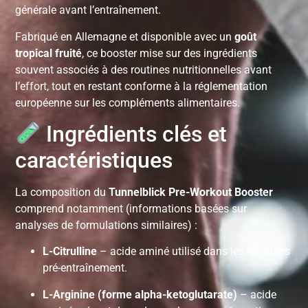
générale avant l’entraînement.
Fabriqué en Allemagne et disponible avec un
goût
tropical fruité
, ce booster mise sur des ingrédients
souvent associés à des routines nutritionnelles avant
l’effort, tout en restant conforme à la réglementation
européenne sur les compléments alimentaires.
Ingrédients clés et
caractéristiques
La composition du
Tunnelblick Pre-Workout Booster
comprend notamment (informations basées sur
analyses de formulations similaires) :
L-Citrulline
– acide aminé utilisé dans les formules
pré-entraînement.
L-Arginine (forme alpha-ketoglutarate)
– acide