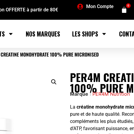
Mon Compte
0
son OFFERTE à partir de 80€
TS
NOS MARQUES
LES SHOPS
CONT
 CREATINE MONOHYDRATE 100% PURE MICRONISED
PER4M CREAT
100% PURE M
Marque
:
PER4M Nutrition
La
créatine monohydrate mi
pure et de haute qualité. Rec
compléments les plus étudiés, 
d’ATP, favorisant puissance, 