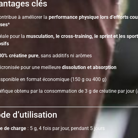
ntages clés
ntribue à améliorer la
performance physique lors d’efforts cour
nses
*
éale pour la
musculation, le cross-training, le sprint et les spor
osifs
00% créatine pure
, sans additifs ni arômes
cronisée pour une meilleure
dissolution et absorption
sponible en format économique (150 g ou 400 g)
néfique obtenu par la consommation de 3 g de créatine par jour (
e d’utilisation
e de charge
: 5 g, 4 fois par jour, pendant 5 jours