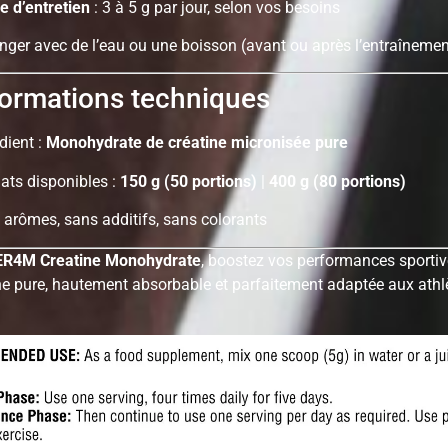
e d’entretien
: 3 à 5 g par jour, selon vos besoins
nger avec de l’eau ou une boisson (avant ou après l’entraînemen
ormations techniques
dient :
Monohydrate de créatine micronisée pure
ats disponibles :
150 g (50 portions)
|
400 g (80 portions)
 arômes, sans additifs, sans colorants
ER4M Creatine Monohydrate
, boostez vos performances sporti
ne pure, hautement absorbable et parfaitement adaptée aux athl