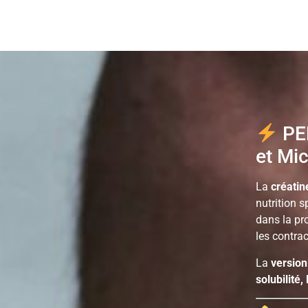
PER
et Mi
La
créati
nutrition s
dans la pr
les contra
La
versio
solubilité,