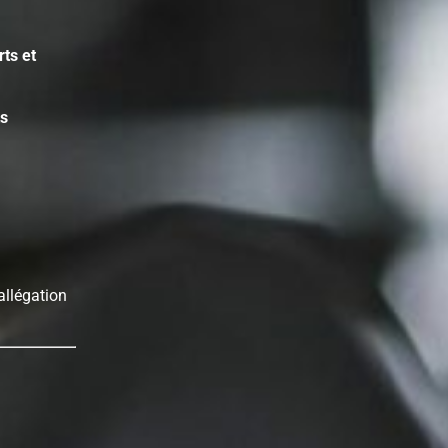
ts et
ts
allégation