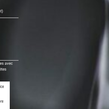
t)
ves avec
ètes