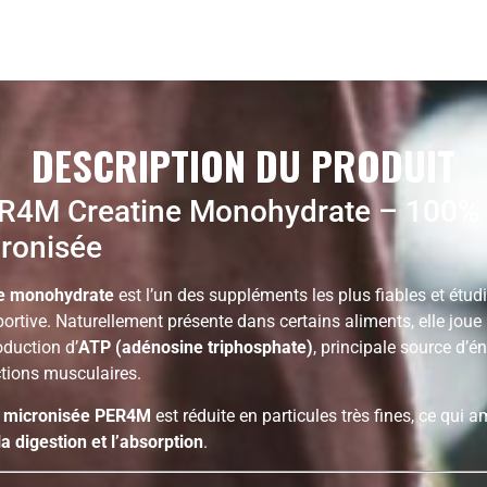
DESCRIPTION DU PRODUIT
4M Creatine Monohydrate – 100%
cronisée
ne monohydrate
est l’un des suppléments les plus fiables et étud
portive. Naturellement présente dans certains aliments, elle joue 
oduction d’
ATP (adénosine triphosphate)
, principale source d’é
ctions musculaires.
n micronisée PER4M
est réduite en particules très fines, ce qui a
 la digestion et l’absorption
.