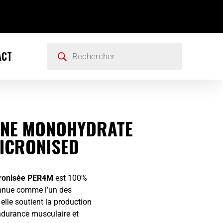
ACT
INE MONOHYDRATE
ICRONISED
cronisée PER4M
est 100%
onnue comme l’un des
elle soutient la production
endurance musculaire et