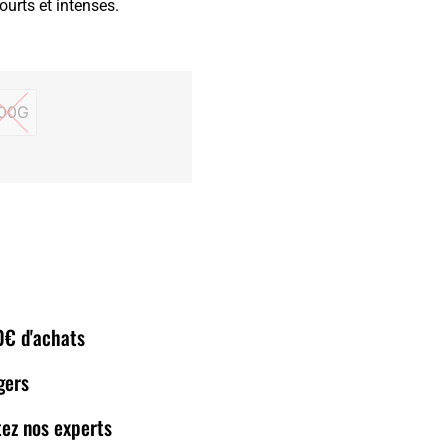
ourts et intenses.
00G
400G
80€ d'achats
gers
ez nos experts