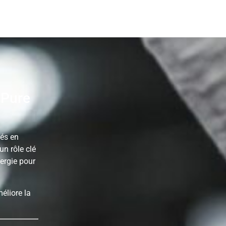
 Pure
iés en
un rôle clé
nergie pour
méliore la