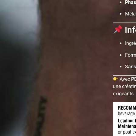
Phas
Méla
Inf
Ingré
Form
Sans
Avec
P
une créati
exigeants.