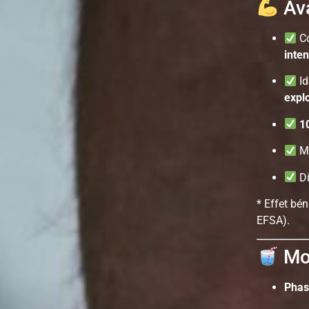
Ava
Co
inte
Id
expl
1
Mi
Di
* Effet bé
EFSA).
Mod
Phas