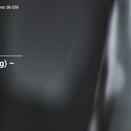
nes de blé
 g) –