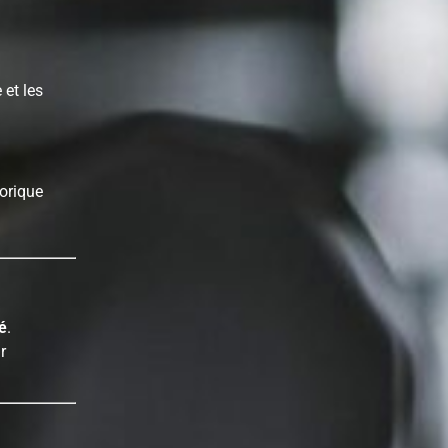
 et les
lorique
é
.
r