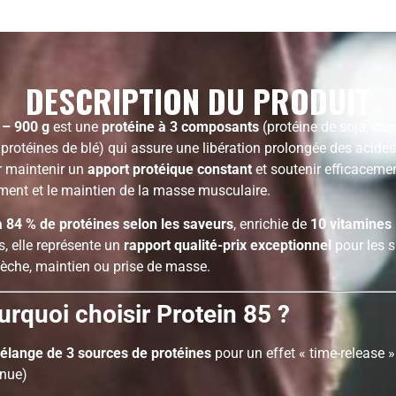
DESCRIPTION DU PRODUIT
 – 900 g
est une
protéine à 3 composants
(protéine de soja, cas
 protéines de blé) qui assure une libération prolongée des acide
r maintenir un
apport protéique constant
et soutenir efficacemen
ent et le maintien de la masse musculaire.
 84 % de protéines selon les saveurs
, enrichie de
10 vitamines
s, elle représente un
rapport qualité-prix exceptionnel
pour les s
èche, maintien ou prise de masse.
urquoi choisir Protein 85 ?
élange de 3 sources de protéines
pour un effet « time-release »
inue)