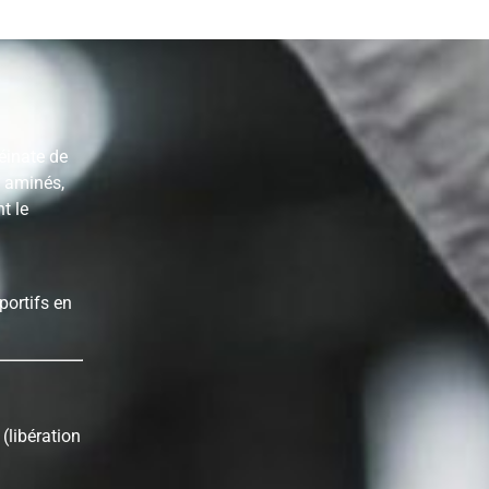
éinate de
s aminés,
t le
portifs en
 (libération