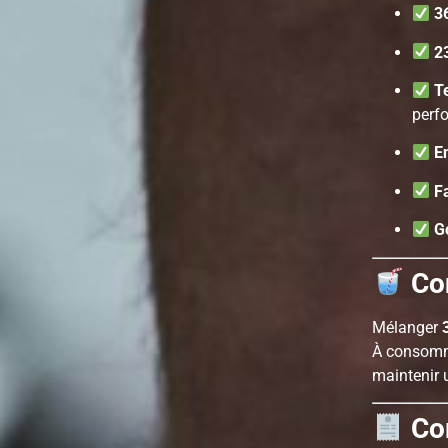
3
2
T
perf
E
F
G
Con
Mélanger
À consom
maintenir 
Co