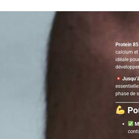
Protein 85
calcium et
idéale pou
développem
Jusqu’à
essentielle
phase de s
Po
M
cont