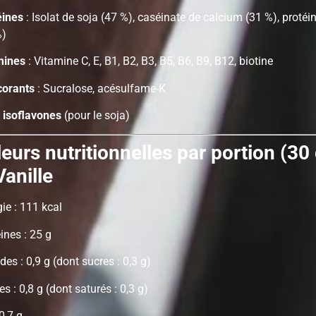
éines
: Isolat de soja (47 %), caséinate de calcium (31 %), protéi
%)
mines
: Vitamine C, E, B1, B2, B3, B5, B6, B9, B12, biotine
corants
: Sucralose, acésulfame-K
 isoflavones
(pour le soja)
eurs nutritionnelles par portion (30
anille
ie : 111 kcal
ines : 25 g
des : 0,9 g (dont sucres : 0,3 g)
es : 0,8 g (dont saturés : 0,3 g)
 0,7 g