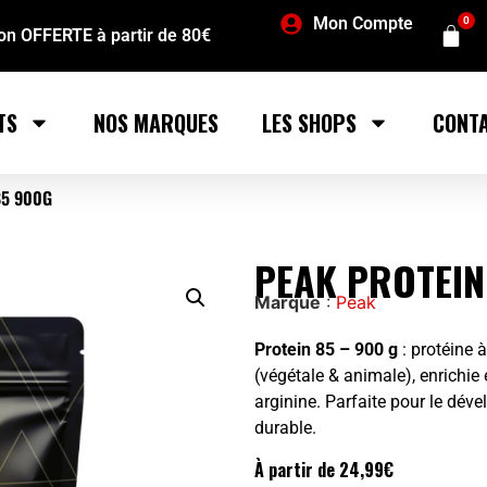
Mon Compte
0
son OFFERTE à partir de 80€
TS
NOS MARQUES
LES SHOPS
CONT
85 900G
PEAK PROTEIN
Marque
:
Peak
Protein 85 – 900 g
: protéine 
(végétale & animale), enrichie
arginine. Parfaite pour le dé
durable.
À partir de
24,99
€