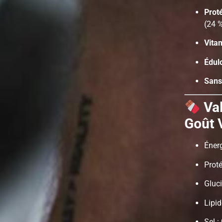
Prot
(24 
Vita
Édul
Sans
Val
Goût V
Énerg
Proté
Gluci
Lipid
Sel :