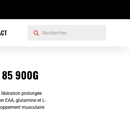
ACT
 85 900G
à libération prolongée
 en EAA, glutamine et L-
veloppement musculaire