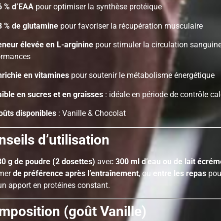
6 % d’EAA
pour optimiser la synthèse protéique
3 % de glutamine
pour favoriser la récupération musculaire
eneur élevée en L-arginine
pour stimuler la circulation sanguine
ormances
nrichie en vitamines
pour soutenir le métabolisme énergétique
aible en sucres et en graisses
: idéale en période de contrôle ca
oûts disponibles
: Vanille & Chocolat
seils d’utilisation
30 g de poudre (2 dosettes)
avec
300 ml d’eau ou de lait écrém
mer
de préférence après l’entraînement
, ou
entre les repas
pou
un apport en protéines constant.
mposition (goût Vanille)