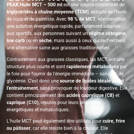
PEAK Huile MCT – 500 ml
est une source concentrée de
triglycérides à chaîne moyenne (TCM)
, extraite de l’huile
de coco et de palmiste. Avec
98 % de MCT
, elle constitue
une solution énergétique rapide, parfaitement adaptée
aux sportifs, aux personnes suivant un
régime cétogène
,
low carb
ou en
sèche
, mais aussi à ceux qui recherchent
une alternative saine aux graisses traditionnelles.
Contrairement aux graisses classiques, les MCT ont une
structure plus courte et sont
rapidement métabolisés
par
le foie pour fournir de l’énergie immédiate – sans pic de
glycémie. C’est donc une
source de lipides idéale avant
l’entraînement
, sans provoquer de lourdeur digestive. Elle
contient principalement des
acides caprylique (C8)
et
caprique (C10)
, réputés pour leurs propriétés
énergétiques et métaboliques.
L’huile MCT peut également être utilisée pour
cuire, frire
ou pâtisser
, car elle résiste bien à la chaleur. Elle