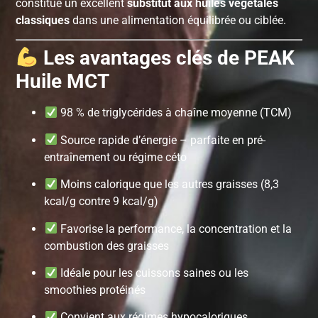
constitue un excellent
substitut aux huiles végétales
classiques
dans une alimentation équilibrée ou ciblée.
Les avantages clés de PEAK
Huile MCT
98 % de triglycérides à chaîne moyenne (TCM)
Source rapide d’énergie – parfaite en pré-
entraînement ou régime céto
Moins calorique que les autres graisses (8,3
kcal/g contre 9 kcal/g)
Favorise la performance, la concentration et la
combustion des graisses
Idéale pour les cuissons saines ou les
smoothies protéinés
Convient aux régimes hypocaloriques,