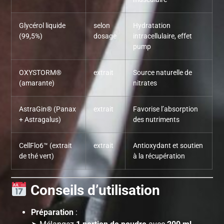
Glycérol liquide
selon
Hydratation
(99,5%)
dosage
intracellulaire, effet
pump
OXYSTORM®
extrait
Source naturelle de
(amarante)
nitrates
AstraGin® (Panax
extrait
Favorise l’absorption
+ Astragalus)
des nutriments
CellFlo6™ (extrait
extrait
Antioxydant et soutien
de thé vert)
à la récupération
Conseils d’utilisation
Préparation
: