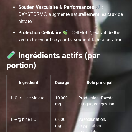
Soutien Vasculaire & Performances
:
OXYSTORM® augmente naturellement les taux de
nitrate
Protection Cellulaire
: CellFlo6™, extrait de thé
vert riche en antioxydants, soutient la récupération
Ingrédients actifs (par
portion)
Ingrédient
Dosage
Rôle principal
L-Citrulline Malate
10 000
Production d’oxyde
mg
nitrique, congestion
L-Arginine HCl
6 000
Vasodilatation,
mg
oxygénation
musculaire