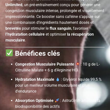
Unlimited
, un pré-entraînement conçu pour générer une
congestion musculaire intense, prolongée et visuellement
impressionnante. Ce booster sans caféine s’appuie sur
une combinaison d’ingrédients hautement dosés et
brevetés
pour stimuler le
flux sanguin
, favoriser
l’hydratation cellulaire
et optimiser
la récupération
musculaire
.
Bénéfices clés
Congestion Musculaire Puissante
: 10 g de L-
Citrulline Malate + 6 g d’Arginine HCl
Hydratation Maximale
: Glycérol liquide 99,5 %
pour un meilleur volume musculaire et plus
d’endurance
Absorption Optimisée
: AstraGin® améliore la
biodisponibilité des actifs