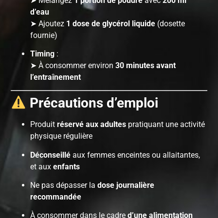
➤ Mélangez
1 portion de poudre
avec
200 ml
d’eau
➤ Ajoutez
1 dose de glycérol liquide
(dosette
fournie)
Timing
:
➤ À consommer environ
30 minutes avant
l’entraînement
Précautions d’emploi
Produit
réservé aux adultes
pratiquant une activité
physique régulière
Déconseillé
aux femmes enceintes ou allaitantes,
et aux
enfants
Ne pas dépasser la
dose journalière
recommandée
À consommer dans le cadre
d’une alimentation