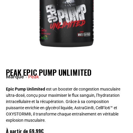
PEAK EPIC PUMP UNLIMITED
Marque
:
Peak
Epic Pump Unlimited
est un booster de congestion musculaire
ultra-dosé, conçu pour maximiser le flux sanguin, l’hydratation
intracellulaire et la récupération. Grâce à sa composition
puissante enrichie en glycérol liquide, AstraGin®, CellFlo6™ et
OXYSTORM®, il transforme chaque entraînement en véritable
explosion musculaire.
À partir de
69,99
€