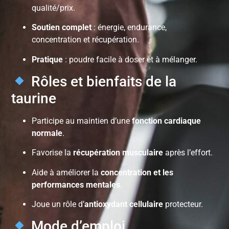
qualité/prix.
Soutien complet
: énergie, endurance,
concentration et récupération.
Pratique
: poudre facile à doser et à mélanger.
Rôles et bienfaits de la
taurine
Participe au maintien d’une
fonction cardiaque
normale
.
Favorise la
récupération musculaire
après l’effort.
Aide à améliorer la
concentration et les
performances mentales
.
Joue un rôle d’
antioxydant cellulaire
protecteur.
Mode d’emploi