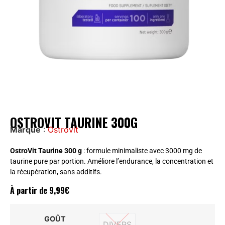
OSTROVIT TAURINE 300G
Marque
:
Ostrovit
OstroVit Taurine 300 g
: formule minimaliste avec 3000 mg de
taurine pure par portion. Améliore l’endurance, la concentration et
la récupération, sans additifs.
À partir de
9,99
€
GOÛT
DIVERS