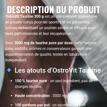
DESCRIPTION DU PRODUIT
OstroVit Taurine 300 g
est un complément alimentaire
en poudre conçu pour les sportifs et les personnes
actives recherchant un soutien simple et efficace pour
leurs performances et leur récupération.
Avec
3000 mg de taurine pure par dose
, cette formule
sans additifs, arômes ni conservateurs garantit une
supplémentation de qualité, testée en laboratoire
indépendant.
Les atouts d’OstroVit Taurine
100 % taurine pure
: un seul ingrédient, pas de
charges inutiles.
Haute concentration
: 3000 mg par portion.
100 portions par pot
: un excellent rapport