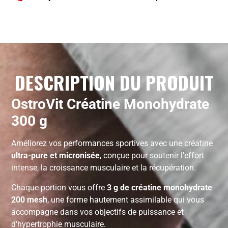
DESCRIPTION DU PRODUIT
OstroVit Créatine Monohydrate
300 g
Améliorez vos performances sportives avec une créatine
ultra-pure et micronisée
, conçue pour soutenir l’effort
intense, la croissance musculaire et la récupération.
Chaque portion vous offre
3 g de créatine monohydrate
200 mesh
, une forme hautement assimilable qui vous
accompagne dans vos objectifs de puissance et
d’hypertrophie musculaire.