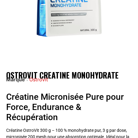
OSTROVIT CREATINE MONOHYDRATE
Marque
:
Ostrovit
Créatine Micronisée Pure pour
Force, Endurance &
Récupération
Créatine OstroVit 300 g – 100 % monohydrate pur, 3 g par dose,
micronisée 200 mesh pour une absorption optimale. Idéal pour la