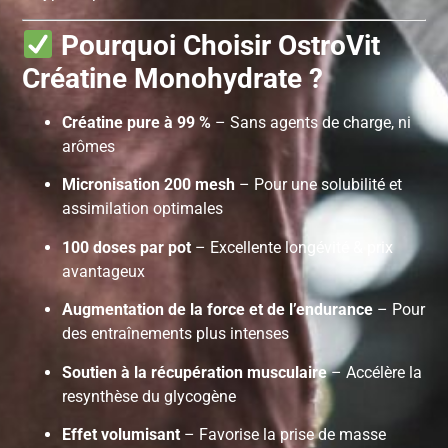
Pourquoi Choisir OstroVit
Créatine Monohydrate ?
Créatine pure à 99 %
– Sans agents de charge, ni
arômes
Micronisation 200 mesh
– Pour une solubilité et
assimilation optimales
100 doses par pot
– Excellente longévité & prix
avantageux
Augmentation de la force et de l’endurance
– Pour
des entraînements plus intenses
Soutien à la récupération musculaire
– Accélère la
resynthèse du glycogène
Effet volumisant
– Favorise la prise de masse