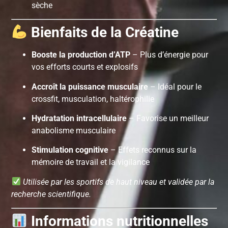
sèche
Bienfaits de la Créatine
Booste la production d’ATP
– Plus d’énergie pour
vos efforts courts et explosifs
Accroît la puissance musculaire
– Idéal pour le
crossfit, musculation, haltérophilie
Hydratation intracellulaire
– Favorise un meilleur
anabolisme musculaire
Stimulation cognitive
– Effets reconnus sur la
mémoire de travail et la vigilance
Utilisée par les sportifs de haut niveau et validée par la
recherche scientifique.
Informations nutritionnelles