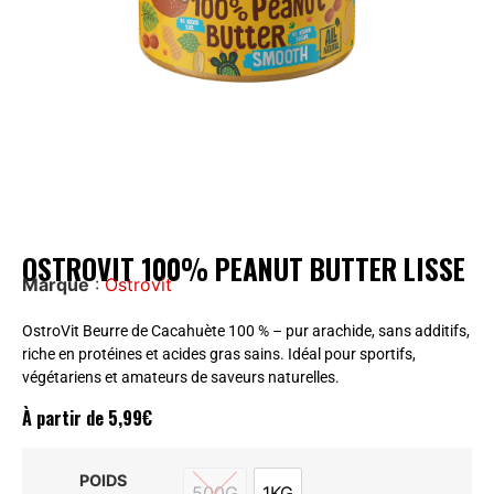
OSTROVIT 100% PEANUT BUTTER LISSE
Marque
:
Ostrovit
OstroVit Beurre de Cacahuète 100 % – pur arachide, sans additifs,
riche en protéines et acides gras sains. Idéal pour sportifs,
végétariens et amateurs de saveurs naturelles.
À partir de
5,99
€
POIDS
500G
1KG