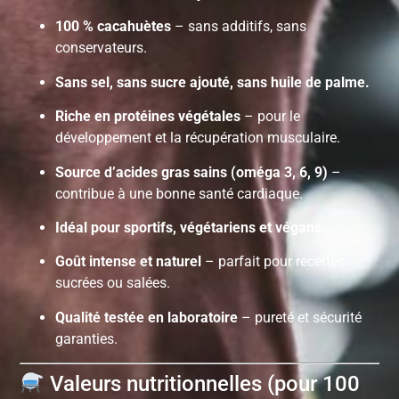
100 % cacahuètes
– sans additifs, sans
conservateurs.
Sans sel, sans sucre ajouté, sans huile de palme.
Riche en protéines végétales
– pour le
développement et la récupération musculaire.
Source d’acides gras sains (oméga 3, 6, 9)
–
contribue à une bonne santé cardiaque.
Idéal pour sportifs, végétariens et végans.
Goût intense et naturel
– parfait pour recettes
sucrées ou salées.
Qualité testée en laboratoire
– pureté et sécurité
garanties.
Valeurs nutritionnelles (pour 100