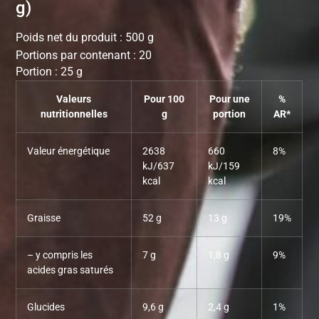
g)
Poids net du produit : 500 g
Portions par contenant : 20
Portion : 25 g
Valeurs
Pour 100
Pour une
%
nutritionnelles
g
portion
AR*
Valeur énergétique
2638
660
8%
kJ/637
kJ/159
kcal
kcal
Graisse
52 g
13 g
19%
– y compris les
7 g
1,8 g
9%
acides gras saturés
Glucides
9,6 g
2,4 g
1%