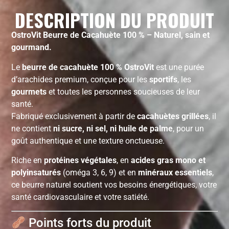
DESCRIPTION DU PRODUIT
OstroVit Beurre de Cacahuète 100 % – Naturel, sain et
gourmand.
Le
beurre de cacahuète 100 % OstroVit
est une purée
d’arachides premium, conçue pour les
sportifs
, les
gourmets
et toutes les personnes soucieuses de leur
santé.
Fabriqué exclusivement à partir de
cacahuètes grillées
, il
ne contient
ni sucre, ni sel, ni huile de palme
, pour un
goût authentique et une texture onctueuse.
Riche en
protéines végétales
, en
acides gras mono et
polyinsaturés
(oméga 3, 6, 9) et en
minéraux essentiels
,
ce beurre naturel soutient vos besoins énergétiques, votre
santé cardiovasculaire et votre satiété.
Points forts du produit