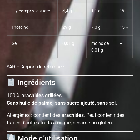
– y compris le sucre
4,4 g
1,1 g
1%
Protéine
29 g
7,3 g
15%
Sel
0,01 g
moins de
–
0,01 g
*AR – Apport de référence
Ingrédients
100 %
arachides grillées
.
Sans huile de palme, sans sucre ajouté, sans sel.
Allergènes : contient des
arachides
. Peut contenir des
traces d’autres fruits à coque, sésame ou gluten.
Mode d’utilisation