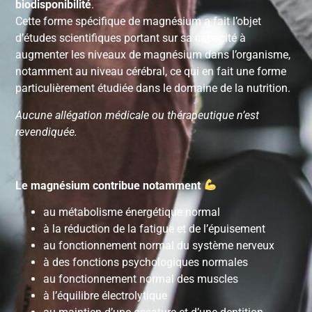
biodisponibilité
.
Cette forme spécifique de magnésium a fait l’objet
d’études scientifiques portant sur sa capacité à
augmenter les niveaux de magnésium dans l’organisme,
notamment au niveau cérébral, ce qui en fait une forme
particulièrement étudiée dans le domaine de la nutrition.
Aucune allégation médicale ou thérapeutique n’est
revendiquée.
Le magnésium contribue notamment
au métabolisme énergétique normal
à la réduction de la fatigue et de l’épuisement
au fonctionnement normal du système nerveux
à des fonctions psychologiques normales
au fonctionnement normal des muscles
à l’équilibre électrolytique