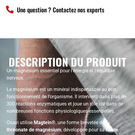
Une question ? Contactez nos experts
DESCRIPTION DU PRODUIT
Un magnésium essentiel pour l’énergie et l’équilibre
nerveux.
Le magnésium est un minéral indispensable au bon
fonctionnement de l’organisme. Il intervient dans plus de
300 réactions enzymatiques et joue un rôle clé dans de
nombreuses fonctions physiologiques essentielles.
Osavi utilise
Magtein®
, une forme brevetée de
L-
thréonate de magnésium
, développée pour sa
haute