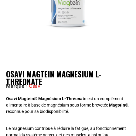
OSAVI MAGTEIN MAGNESIUM L-
THREONATE
Marque
:
Osavi
Osavi Magtein® Magnésium L-Thréonate
est un complément
alimentaire à base de magnésium sous forme brevetée
Magtein®
,
reconnue pour sa biodisponibilité.
Le magnésium contribue à réduire la fatigue, au fonctionnement
normal du système nerveux et des muscles, ainsi qu’au