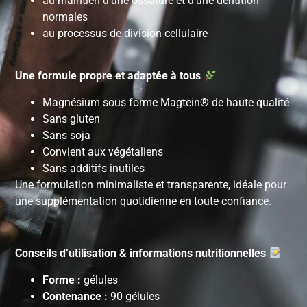
au maintien d’une ossature et d’une dentition
normales
au processus de division cellulaire
Une formule propre et adaptée à tous
Magnésium sous forme Magtein® de haute qualité
Sans gluten
Sans soja
Convient aux végétaliens
Sans additifs inutiles
Une formulation minimaliste et transparente, idéale pour
une supplémentation quotidienne en toute confiance.
Conseils d’utilisation & informations nutritionnelles
Forme :
gélules
Contenance :
90 gélules