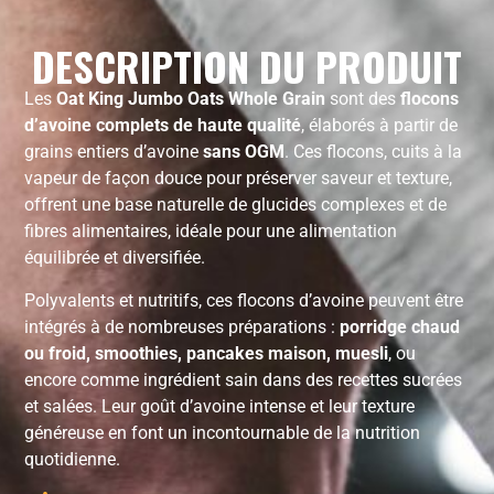
DESCRIPTION DU PRODUIT
Les
Oat King Jumbo Oats Whole Grain
sont des
flocons
d’avoine complets de haute qualité
, élaborés à partir de
grains entiers d’avoine
sans OGM
. Ces flocons, cuits à la
vapeur de façon douce pour préserver saveur et texture,
offrent une base naturelle de glucides complexes et de
fibres alimentaires, idéale pour une alimentation
équilibrée et diversifiée.
Polyvalents et nutritifs, ces flocons d’avoine peuvent être
intégrés à de nombreuses préparations :
porridge chaud
ou froid, smoothies, pancakes maison, muesli
, ou
encore comme ingrédient sain dans des recettes sucrées
et salées. Leur goût d’avoine intense et leur texture
généreuse en font un incontournable de la nutrition
quotidienne.