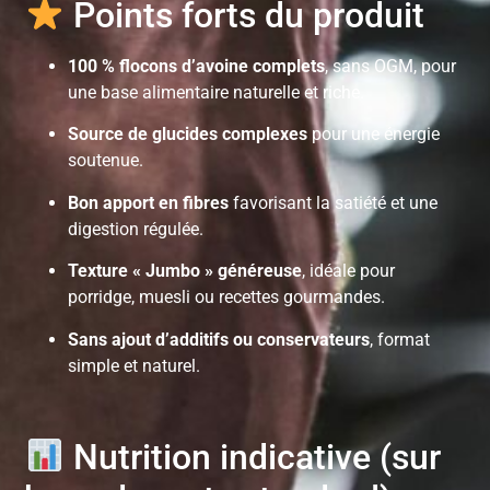
Points forts du produit
100 % flocons d’avoine complets
, sans OGM, pour
une base alimentaire naturelle et riche.
Source de glucides complexes
pour une énergie
soutenue.
Bon apport en fibres
favorisant la satiété et une
digestion régulée.
Texture « Jumbo » généreuse
, idéale pour
porridge, muesli ou recettes gourmandes.
Sans ajout d’additifs ou conservateurs
, format
simple et naturel.
Nutrition indicative (sur