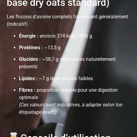
base dry oats standard)
Les flocons d’avoine complets fournissent généralement
(indicatif) :
Énergie :
environ 374 kcal / 100 g
Protéines :
~13,5 g
Glucides :
~58,7 g dont sucres naturellement
présents
Lipides :
~7 g dont saturés faibles
Fibres :
proportion notable pour une digestion
optimale
(Ces valeurs sont indicatives, à adapter selon ton
étiquetage exact.)